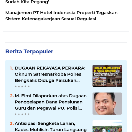
Sudah Kita Pegang'
Manajemen PT Hotel Indonesia Properti Tegaskan
Sistem Ketenagakerjaan Sesuai Regulasi
Berita Terpopuler
DUGAAN REKAYASA PERKARA:
Oknum Satresnarkoba Polres
Bengkalis Diduga Palsukan
Barang Bukti Hingga Paksa
Warga Hadir di TKP
M. Elmi Dilaporkan atas Dugaan
Penggelapan Dana Pensiunan
Guru dan Pegawai PU, Polisi
Pastikan Proses Hukum
Berjalan
Antisipasi Sengketa Lahan,
Kades Muhlisin Turun Langsung