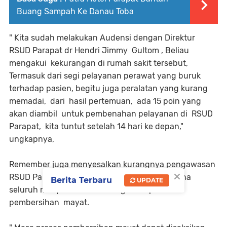
Buang Sampah Ke Danau Toba
" Kita sudah melakukan Audensi dengan Direktur
RSUD Parapat dr Hendri Jimmy Gultom , Beliau
mengakui kekurangan di rumah sakit tersebut,
Termasuk dari segi pelayanan perawat yang buruk
terhadap pasien, begitu juga peralatan yang kurang
memadai, dari hasil pertemuan, ada 15 poin yang
akan diambil untuk pembenahan pelayanan di RSUD
Parapat, kita tuntut setelah 14 hari ke depan,"
ungkapnya,
Remember juga menyesalkan kurangnya pengawasan
×
RSUD Parapat di ruangan Kamar mayat. Dimana
Berita Terbaru
UPDATE
seluruh masyarakat bisa mengakses proses
pembersihan mayat.