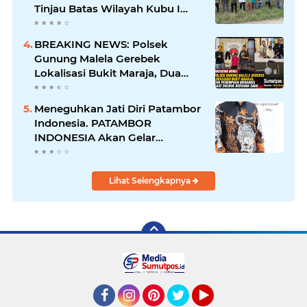
Tinjau Batas Wilayah Kubu I
yang Diduga Diserobot PT Jatim
Jaya Perkasa
BREAKING NEWS: Polsek
Gunung Malela Gerebek
Lokalisasi Bukit Maraja, Dua
Perempuan Menangis Saat
Diciduk Bersama Sabu
Meneguhkan Jati Diri Patambor
Indonesia. PATAMBOR
INDONESIA Akan Gelar
RAKERNAS II Di Jakarta.
Lihat Selengkapnya