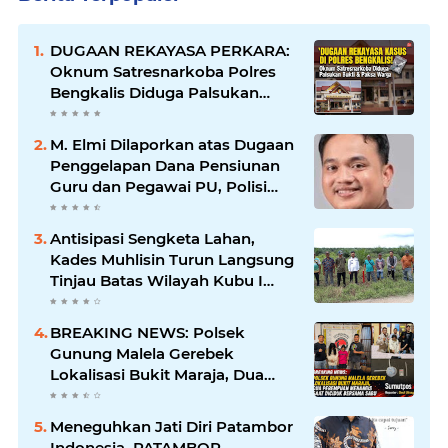
DUGAAN REKAYASA PERKARA:
Oknum Satresnarkoba Polres
Bengkalis Diduga Palsukan
Barang Bukti Hingga Paksa
Warga Hadir di TKP
M. Elmi Dilaporkan atas Dugaan
Penggelapan Dana Pensiunan
Guru dan Pegawai PU, Polisi
Pastikan Proses Hukum
Berjalan
Antisipasi Sengketa Lahan,
Kades Muhlisin Turun Langsung
Tinjau Batas Wilayah Kubu I
yang Diduga Diserobot PT Jatim
Jaya Perkasa
BREAKING NEWS: Polsek
Gunung Malela Gerebek
Lokalisasi Bukit Maraja, Dua
Perempuan Menangis Saat
Diciduk Bersama Sabu
Meneguhkan Jati Diri Patambor
Indonesia. PATAMBOR