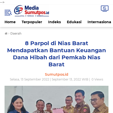
-->
Home
Terpopuler
Indeks
Edukasi
Internasional
›
Daerah
8 Parpol di Nias Barat
Mendapatkan Bantuan Keuangan
Dana Hibah dari Pemkab Nias
Barat
Sumutpos.id
Selasa, 13 September 2022 | September 13, 2022 WIB |
0
Views