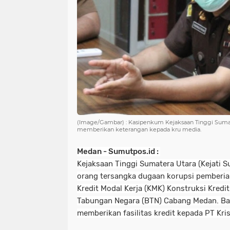
(Image/Gambar) : Kasipenkum Kejaksaan Tinggi Sumate
memberikan keterangan kepada kru media
.
Medan - Sumutpos.id :
Kejaksaan Tinggi Sumatera Utara (Kejati 
orang tersangka dugaan korupsi p
emberia
Kredit Modal Kerja (KMK) Konstruksi Kredi
Tabungan Negara (BTN) Cabang Medan. Ba
memberikan fasilitas kredit kepada PT Kr