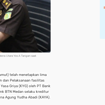
ra Utara Yos A Tarigan saat
Sumut) telah menetapkan lima
n dan Pelaksanaan fasilitas
t Yasa Griya (KYG) oleh PT Bank
nk BTN Medan selaku kreditur
isna Agung Yudha Abadi (KAYA).