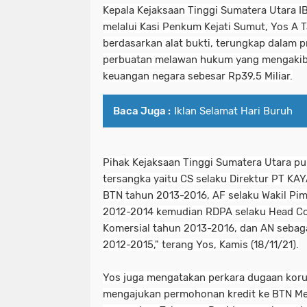
Kepala Kejaksaan Tinggi Sumatera Utara 
melalui
Ka
si Penkum Kejati Sumut, Yos A 
berdasarkan alat bukti, terungkap dalam 
perbuatan melawan hukum yang mengakiba
keuangan negara sebesar Rp39,5 Miliar.
Baca Juga :
Iklan Selamat Hari Buruh
Pihak Kejaksaan Tinggi Sumatera Utara p
tersangka yaitu CS selaku Direktur PT KA
BTN tahun 2013-2016, AF selaku Wakil Pi
2012-2014 kemudian RDPA selaku Head Co
Komersial tahun 2013-2016, dan AN sebaga
2012-2015," terang Yos, Kamis (18/11/21).
Yos juga mengatakan perkara dugaan korup
mengajukan permohonan kredit ke BTN M