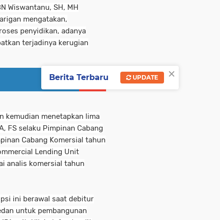
IBN Wiswantanu, SH, MH
Tarigan mengatakan,
proses penyidikan, adanya
tkan terjadinya kerugian
×
Berita Terbaru
UPDATE
un kemudian menetapkan lima
YA, FS selaku Pimpinan Cabang
mpinan Cabang Komersial tahun
mmercial Lending Unit
i analis komersial tahun
si ini berawal saat debitur
edan untuk pembangunan