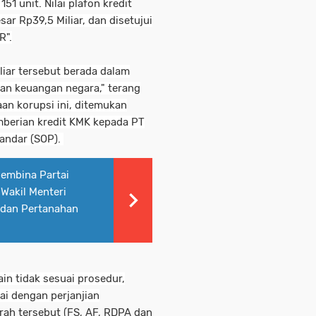
 unit. Nilai plafon kredit
r Rp39,5 Miliar, dan disetujui
R".
liar tersebut berada dalam
an keuangan negara," terang
an korupsi ini, ditemukan
berian kredit KMK kepada PT
tandar (SOP).
Pembina Partai
 Wakil Menteri
adan Pertanahan
in tidak sesuai prosedur,
ai dengan perjanjian
rah tersebut (FS, AF, RDPA dan