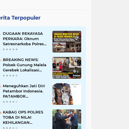
rita Terpopuler
DUGAAN REKAYASA
PERKARA: Oknum
Satresnarkoba Polres
Bengkalis Diduga
Palsukan Barang Bukti
Hingga Paksa Warga
BREAKING NEWS:
Hadir di TKP
Polsek Gunung Malela
Gerebek Lokalisasi
Bukit Maraja, Dua
Perempuan Menangis
Saat Diciduk Bersama
Meneguhkan Jati Diri
Sabu
Patambor Indonesia.
PATAMBOR
INDONESIA Akan
Gelar RAKERNAS II Di
Jakarta.
KABAG OPS POLRES
TOBA DI NILAI
KEHILANGAN
INDEPENDENSI.