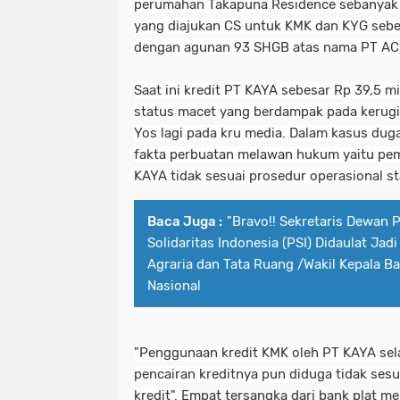
perumahan Takapuna Residence sebanyak 151
yang diajukan CS untuk KMK dan KYG sebesa
dengan agunan 93 SHGB atas nama PT AC
Saat ini kredit PT KAYA sebesar Rp 39,5 mi
status macet yang berdampak pada kerugi
Yos lagi pada kru media.
Dalam kasus duga
fakta perbuatan melawan hukum yaitu pem
KAYA tidak sesuai prosedur op
erasional s
Baca Juga :
"Bravo!! Sekretaris Dewan 
Solidaritas Indonesia (PSI) Didaulat Jadi
Agraria dan Tata Ruang /Wakil Kepala B
Nasional
"Penggunaan kredit KMK oleh PT KAYA sela
pencairan kreditnya pun diduga tidak sesu
kredit".
Empat tersangka dari bank plat me