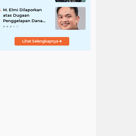
PENGAMANAN
PENEMBOKAN TANAH
M. Elmi Dilaporkan
DI LAGUBOTI DAPAT
atas Dugaan
SOROTAN.
Penggelapan Dana
Pensiunan Guru dan
Pegawai PU, Polisi
Pastikan Proses
Lihat Selengkapnya
Hukum Berjalan