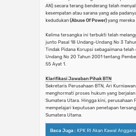
AN) secara terang benderang telah meny
kesempatan
atau sarana yang ada padanya
kedudukan
(Abuse Of Power)
yang mereka m
Kelima tersangka ini terbukti telah melangg
junto Pasal 18 Undang-Undang No 3 Tahu
Tindak Pidana Korupsi s
ebagaimana telah
Undang No 20 Tahun 2001 tentang Pember
55 Ayat 1.
Klarifikasi Jawaban Pihak BTN
Sekretaris Perusahaan BTN, Ari Kurniawa
menghormati proses hukum yang berjalan s
Sumatera Utara. Hingga kini, perusahaan 
mempelajari keputusan penetapan tersang
Sumatera Utama.
Baca Juga :
KPK RI Akan Kawal Anggara