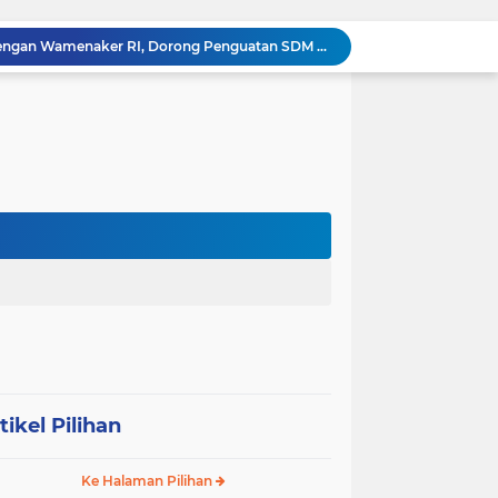
HUT RI ke 81 dan Hari Jadi Kab, Tanjung Jabung Barat ke-62 Bupati Anwar Sadat Resmi Buka Lomba Mancing.
KABAG OPS POLRES TOBA DI NILAI KEHILANGAN INDEPENDENSI. PENGAMANAN PENEMBOKAN TANAH DI LAGUBOTI DAPAT SOROTAN.
BREAKING NEWS: Polsek Gunung Malela Gerebek Lokalisasi Bukit Maraja, Dua Perempuan Menangis Saat Diciduk Bersama Sabu
Meneguhkan Jati Diri Patambor Indonesia. PATAMBOR INDONESIA Akan Gelar RAKERNAS II Di Jakarta.
MEMBACA SUMATERA Balige Writers Festival 2026 Sukses Digelar. Tiga Hari Merawat Literasi, Budaya, dan Masa Depan Danau Toba
Sambut HUT Ke-25 dan HUT RI ke-81, DPC Partai Demokrat Simalungun Gelar Gotong Royong ‘Gerakan Indonesia ASRI Langit Biru’
Sabam Rajaguguk Turun ke Pangkatan, Dengarkan Langsung Keluhan dan Harapan Warga
Dengar Langsung Jeritan Pedagang, Sabam Rajaguguk Turun ke Pasar Gelugur Rantauprapat
Sabam Rajaguguk Serap Aspirasi Warga Bilah Hilir, Tegaskan Komitmen Kawal Program Prabowo untuk Kesejahteraan Rakyat
‎Wakil Bupati Audiensi dengan Wamenaker RI, Dorong Penguatan SDM dan Perlindungan Pekerja di Tanjung Jabung Barat ‎ ‎
tikel Pilihan
Ke Halaman Pilihan