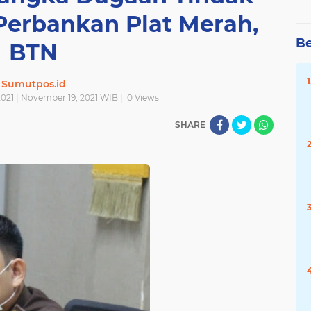
Perbankan Plat Merah,
Be
BTN
Sumutpos.id
021 | November 19, 2021 WIB |
0
Views
SHARE