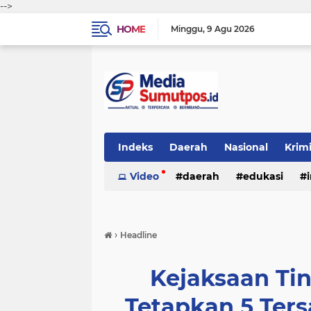
-->
HOME
Minggu
9 Agu 2026
Indeks
Daerah
Nasional
Krim
Video
daerah
edukasi
›
Headline
Kejaksaan Ti
Tetapkan 5 Ter