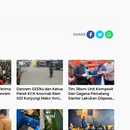
SHARE
Terima
‎Danrem 023/Ks dan Ketua
Tim Jibom Unit Komposit
Danrem
Persit KCK Koorcab Rem
Den Gegana Pematang
023 Kunjungi Mako Yonif
Siantar Lakukan Disposal
123/Rajawali
Bom Militer Jenis Granat
di Padangsidimpuan