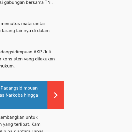
asi gabungan bersama TNI,
a memutus mata rantai
rlarang lainnya di dalam
Padangsidimpuan AKP Juli
 konsisten yang dilakukan
 hukum.
es Padangsidimpuan
as Narkoba hingga
 kembangkan untuk
yang terlibat. Kami
alin baik antara Lapas