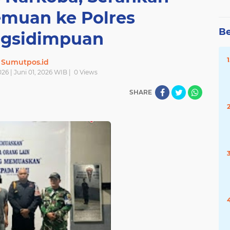
emuan ke Polres
Be
gsidimpuan
Sumutpos.id
026 | Juni 01, 2026 WIB |
0
Views
SHARE