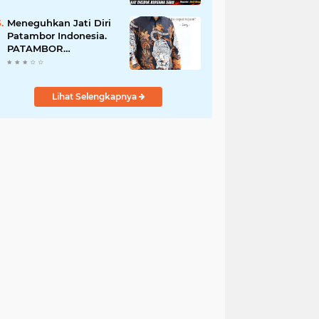
Perempuan Menangis
Saat Diciduk Bersama
Meneguhkan Jati Diri
Sabu
Patambor Indonesia.
PATAMBOR
INDONESIA Akan
Gelar RAKERNAS II Di
Jakarta.
Lihat Selengkapnya