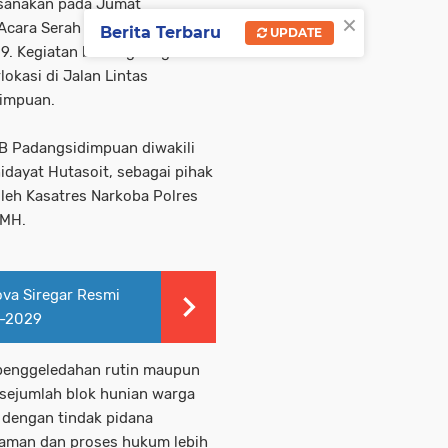
ksanakan pada Jumat
×
Acara Serah Terima Barang
Berita Terbaru
UPDATE
. Kegiatan berlangsung di
okasi di Jalan Lintas
dimpuan.
IIB Padangsidimpuan diwakili
idayat Hutasoit, sebagai pihak
oleh Kasatres Narkoba Polres
 MH.
ova Siregar Resmi
6-2029
 penggeledahan rutin maupun
i sejumlah blok hunian warga
 dengan tindak pidana
laman dan proses hukum lebih