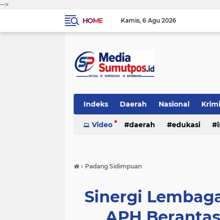
-->
HOME
Kamis
6 Agu 2026
Indeks
Daerah
Nasional
Krim
Video
daerah
edukasi
›
Padang Sidimpuan
Sinergi Lembag
APH Berantas