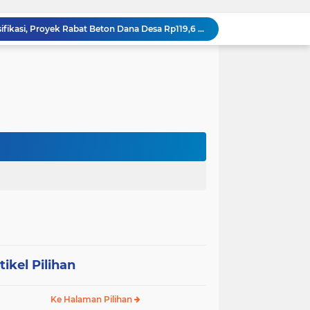
DIDUGA Tak Sesuai Spesifikasi, Proyek Rabat Beton Dana Desa Rp119,6 Juta di Sahkuda Bayu Disorot, Warga Minta Inspektorat Turun Periksa
GMKI Pematangsiantar–Simalungun siap Laksanakan Pengabdian Masyarakat "
Ralat berita, tanggal 29 juli 2026, DIDUGA Tak Sesuai Spesifikasi, Proyek Rabat Beton Dana Desa Rp119,6 Juta di Sahkuda Bayu Disorot, Warga Minta Inspektorat Turun Periksa
REKAMAN PEMERIKSAAN BUKTI: Oknum Satresnarkoba Polres Bengkalis Diduga Seret Warga Tak di TKP, Palsukan Barang Bukti & Waktu Penangkapan.
KABAG OPS POLRES TOBA DI NILAI KEHILANGAN INDEPENDENSI. PENGAMANAN PENEMBOKAN TANAH DI LAGUBOTI DAPAT SOROTAN.
BREAKING NEWS: Polsek Gunung Malela Gerebek Lokalisasi Bukit Maraja, Dua Perempuan Menangis Saat Diciduk Bersama Sabu
Meneguhkan Jati Diri Patambor Indonesia. PATAMBOR INDONESIA Akan Gelar RAKERNAS II Di Jakarta.
MEMBACA SUMATERA Balige Writers Festival 2026 Sukses Digelar. Tiga Hari Merawat Literasi, Budaya, dan Masa Depan Danau Toba
Dalam Rangka HUT RI ke-81 dan Hari Jadi ke-61 Tanjab Barat Bupati Tanjab Barat Secara Resmi Membukaan Lomba Domino
 Konsolidasi Gerindra Labuhanbatu
tikel Pilihan
Ke Halaman Pilihan