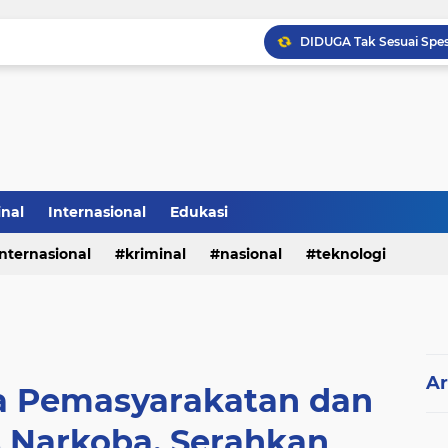
inal
Internasional
Edukasi
internasional
kriminal
nasional
teknologi
Sabam Rajaguguk Hadiri
Ar
a Pemasyarakatan dan
 Narkoba, Serahkan