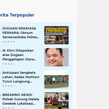
rita Terpopuler
DUGAAN REKAYASA
PERKARA: Oknum
Satresnarkoba Polres
Bengkalis Diduga
Palsukan Barang Bukti
Hingga Paksa Warga
M. Elmi Dilaporkan
Hadir di TKP
atas Dugaan
Penggelapan Dana
Pensiunan Guru dan
Pegawai PU, Polisi
Pastikan Proses
Antisipasi Sengketa
Hukum Berjalan
Lahan, Kades Muhlisin
Turun Langsung
Tinjau Batas Wilayah
Kubu I yang Diduga
Diserobot PT Jatim
BREAKING NEWS:
Jaya Perkasa
Polsek Gunung Malela
Gerebek Lokalisasi
Bukit Maraja, Dua