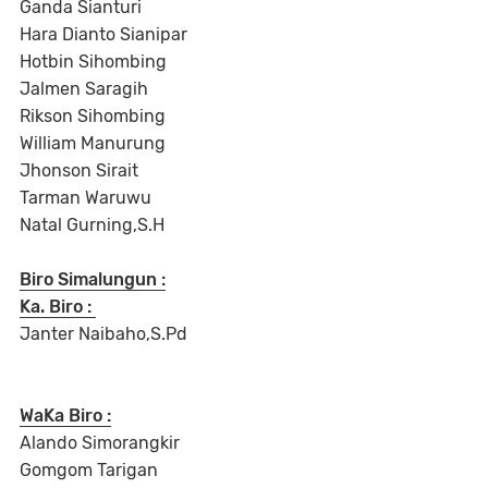
Ganda Sianturi
Hara Dianto Sianipar
Hotbin Sihombing
Jalmen Saragih
Rikson Sihombing
William Manurung
Jhonson Sirait
Tarman Waruwu
Natal Gurning,S.H
Biro Simalungun :
Ka. Biro :
Janter Naibaho,S.Pd
WaKa Biro :
Alando Simorangkir
Gomgom Tarigan