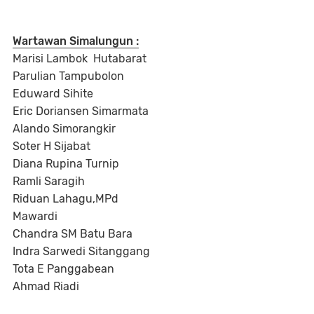
Wartawan Simalungun :
Marisi Lambok Hutabarat
Parulian Tampubolon
Eduward Sihite
Eric Doriansen Simarmata
Alando Simorangkir
Soter H Sijabat
Diana Rupina Turnip
Ramli Saragih
Riduan Lahagu,MPd
Mawardi
Chandra SM Batu Bara
Indra Sarwedi Sitanggang
Tota E Panggabean
Ahmad Riadi