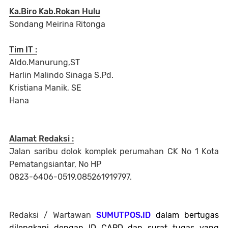
Ka.Biro Kab.Rokan Hulu
Sondang Meirina Ritonga
Tim IT :
Aldo.Manurung,ST
Harlin Malindo Sinaga S.Pd.
Kristiana Manik, SE
Hana
Alamat Redaksi :
Jalan saribu dolok komplek perumahan CK No 1 Kota
Pematangsiantar, No HP
0823-6406-0519,085261919797.
Redaksi / Wartawan
SUMUTPOS.ID
dalam bertugas
dilengkapi dengan ID CARD dan surat tugas yang