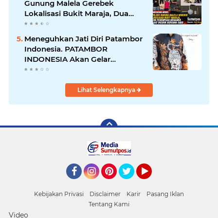
Gunung Malela Gerebek
Lokalisasi Bukit Maraja, Dua
Perempuan Menangis Saat
Diciduk Bersama Sabu
Meneguhkan Jati Diri Patambor
Indonesia. PATAMBOR
INDONESIA Akan Gelar
RAKERNAS II Di Jakarta.
Lihat Selengkapnya
Facebook
Instagram
Pinterest
Twitter
YouTube
Kebijakan Privasi
Disclaimer
Karir
Pasang Iklan
Tentang Kami
Video