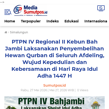
-->
Home
Terpopuler
Indeks
Edukasi
Internasional
›
Simalungun
PTPN IV Regional II Kebun Bah
Jambi Laksanakan Penyembelihan
Hewan Qurban di Seluruh Afdeling,
Wujud Kepedulian dan
Kebersamaan di Hari Raya Idul
Adha 1447 H
Sumutpos.id
Rabu, 27 Mei 2026 | Mei 27, 2026 WIB |
0
Views