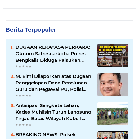
Inspektorat Turun Periksa
Berita Terpopuler
DUGAAN REKAYASA PERKARA:
Oknum Satresnarkoba Polres
Bengkalis Diduga Palsukan
Barang Bukti Hingga Paksa
Warga Hadir di TKP
M. Elmi Dilaporkan atas Dugaan
Penggelapan Dana Pensiunan
Guru dan Pegawai PU, Polisi
Pastikan Proses Hukum
Berjalan
Antisipasi Sengketa Lahan,
Kades Muhlisin Turun Langsung
Tinjau Batas Wilayah Kubu I
yang Diduga Diserobot PT Jatim
Jaya Perkasa
BREAKING NEWS: Polsek