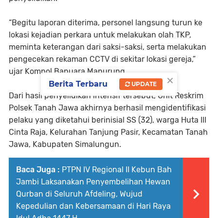
“Begitu laporan diterima, personel langsung turun ke
lokasi kejadian perkara untuk melakukan olah TKP,
meminta keterangan dari saksi-saksi, serta melakukan
pengecekan rekaman CCTV di sekitar lokasi gereja,”
ujar Kompol Banuara Manurung.
×
Berita Terbaru
UPDATE
Dari hasil penyelidikan intensif tersebut, Unit Reskrim
Polsek Tanah Jawa akhirnya berhasil mengidentifikasi
pelaku yang diketahui berinisial SS (32), warga Huta III
Cinta Raja, Kelurahan Tanjung Pasir, Kecamatan Tanah
Jawa, Kabupaten Simalungun.
Baca Juga :
PTPN IV Regional II Kebun Bah
Jambi Laksanakan Penyembelihan Hewan
Qurban di Seluruh Afdeling, Wujud
Kepedulian dan Kebersamaan di Hari Raya