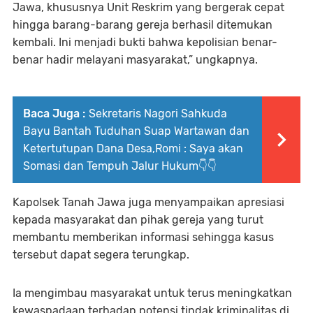
Jawa, khususnya Unit Reskrim yang bergerak cepat
hingga barang-barang gereja berhasil ditemukan
kembali. Ini menjadi bukti bahwa kepolisian benar-
benar hadir melayani masyarakat,” ungkapnya.
Baca Juga :
Sekretaris Nagori Sahkuda
Bayu Bantah Tuduhan Suap Wartawan dan
Ketertutupan Dana Desa,Romi : Saya akan
Somasi dan Tempuh Jalur Hukum👇👇
Kapolsek Tanah Jawa juga menyampaikan apresiasi
kepada masyarakat dan pihak gereja yang turut
membantu memberikan informasi sehingga kasus
tersebut dapat segera terungkap.
Ia mengimbau masyarakat untuk terus meningkatkan
kewaspadaan terhadap potensi tindak kriminalitas di