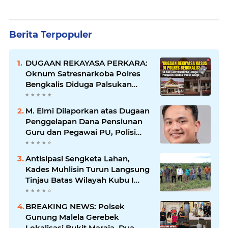
Berita Terpopuler
DUGAAN REKAYASA PERKARA:
Oknum Satresnarkoba Polres
Bengkalis Diduga Palsukan
Barang Bukti Hingga Paksa
Warga Hadir di TKP
M. Elmi Dilaporkan atas Dugaan
Penggelapan Dana Pensiunan
Guru dan Pegawai PU, Polisi
Pastikan Proses Hukum
Berjalan
Antisipasi Sengketa Lahan,
Kades Muhlisin Turun Langsung
Tinjau Batas Wilayah Kubu I
yang Diduga Diserobot PT Jatim
Jaya Perkasa
BREAKING NEWS: Polsek
Gunung Malela Gerebek
Lokalisasi Bukit Maraja, Dua