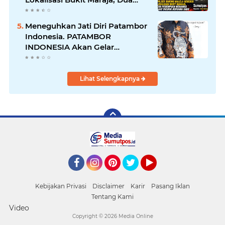
Perempuan Menangis Saat
Diciduk Bersama Sabu
Meneguhkan Jati Diri Patambor
Indonesia. PATAMBOR
INDONESIA Akan Gelar
RAKERNAS II Di Jakarta.
Lihat Selengkapnya
Facebook
Instagram
Pinterest
Twitter
YouTube
Kebijakan Privasi
Disclaimer
Karir
Pasang Iklan
Tentang Kami
Video
Copyright ©
2026 Media Online