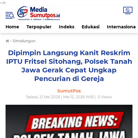
-->
Home
Terpopuler
Indeks
Edukasi
Internasional
›
Simalungun
Dipimpin Langsung Kanit Reskrim
IPTU Fritsel Sitohang, Polsek Tanah
Jawa Gerak Cepat Ungkap
Pencurian di Gereja
SumutPos
Selasa, 12 Mei 2026 | Mei 12, 2026 WIB |
0
Views