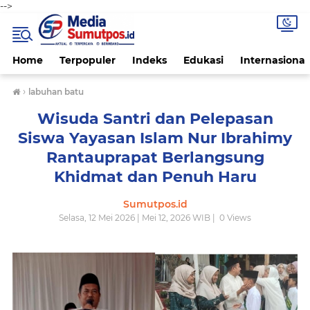
-->
Home
Terpopuler
Indeks
Edukasi
Internasional
›
labuhan batu
Wisuda Santri dan Pelepasan
Siswa Yayasan Islam Nur Ibrahimy
Rantauprapat Berlangsung
Khidmat dan Penuh Haru
Sumutpos.id
Selasa, 12 Mei 2026 | Mei 12, 2026 WIB |
0
Views