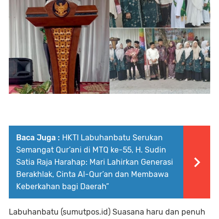
Baca Juga :
HKTI Labuhanbatu Serukan
Semangat Qur’ani di MTQ ke-55, H. Sudin
Satia Raja Harahap: Mari Lahirkan Generasi
Berakhlak, Cinta Al-Qur’an dan Membawa
Keberkahan bagi Daerah”
Labuhanbatu (sumutpos.id) Suasana haru dan penuh