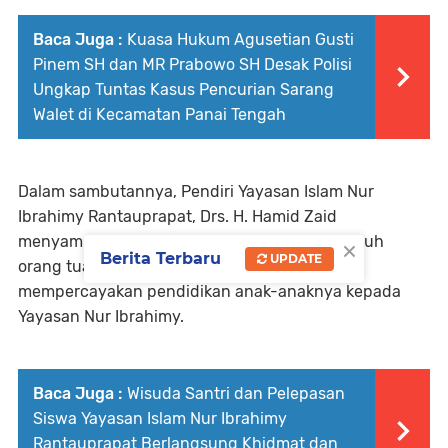
Baca Juga :
Kuasa Hukum Agusetian Gusti
Pinem SH dan MR Prabowo SH Desak Polisi
Ungkap Tuntas Kasus Pencurian Sarang
Walet di Kecamatan Panai Tengah
Dalam sambutannya, Pendiri Yayasan Islam Nur
Ibrahimy Rantauprapat, Drs. H. Hamid Zaid
×
menyampaikan rasa terima kasih kepada seluruh
Berita Terbaru
UPDATE
orang tua murid yang selama ini telah
mempercayakan pendidikan anak-anaknya kepada
Yayasan Nur Ibrahimy.
Baca Juga :
Wisuda Santri dan Pelepasan
Siswa Yayasan Islam Nur Ibrahimy
Rantauprapat Berlangsung Khidmat dan