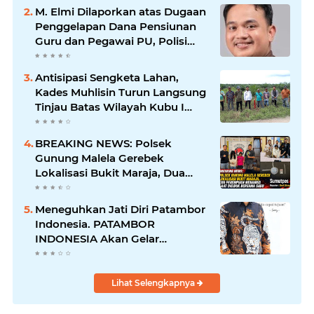
Warga Hadir di TKP
M. Elmi Dilaporkan atas Dugaan
Penggelapan Dana Pensiunan
Guru dan Pegawai PU, Polisi
Pastikan Proses Hukum
Berjalan
Antisipasi Sengketa Lahan,
Kades Muhlisin Turun Langsung
Tinjau Batas Wilayah Kubu I
yang Diduga Diserobot PT Jatim
Jaya Perkasa
BREAKING NEWS: Polsek
Gunung Malela Gerebek
Lokalisasi Bukit Maraja, Dua
Perempuan Menangis Saat
Diciduk Bersama Sabu
Meneguhkan Jati Diri Patambor
Indonesia. PATAMBOR
INDONESIA Akan Gelar
RAKERNAS II Di Jakarta.
Lihat Selengkapnya