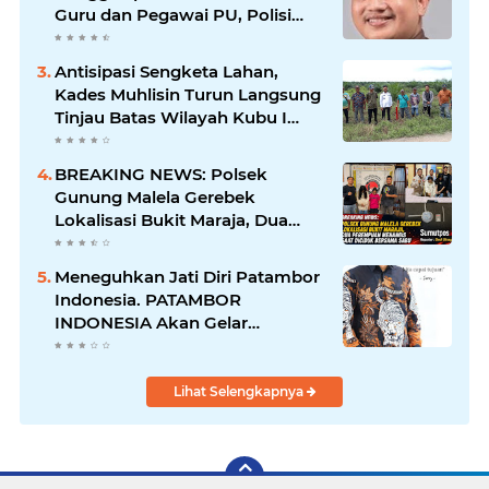
Guru dan Pegawai PU, Polisi
Pastikan Proses Hukum
Berjalan
Antisipasi Sengketa Lahan,
Kades Muhlisin Turun Langsung
Tinjau Batas Wilayah Kubu I
yang Diduga Diserobot PT Jatim
Jaya Perkasa
BREAKING NEWS: Polsek
Gunung Malela Gerebek
Lokalisasi Bukit Maraja, Dua
Perempuan Menangis Saat
Diciduk Bersama Sabu
Meneguhkan Jati Diri Patambor
Indonesia. PATAMBOR
INDONESIA Akan Gelar
RAKERNAS II Di Jakarta.
Lihat Selengkapnya