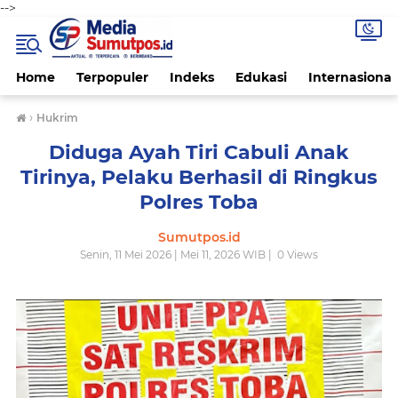
-->
Home
Terpopuler
Indeks
Edukasi
Internasional
›
Hukrim
Diduga Ayah Tiri Cabuli Anak
Tirinya, Pelaku Berhasil di Ringkus
Polres Toba
Sumutpos.id
Senin, 11 Mei 2026 | Mei 11, 2026 WIB |
0
Views