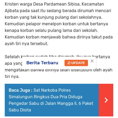
Kristen warga Desa Pardamean Sibisa, Kecamatan
Ajibata pada saat itu sedang berada dirumah mencari
korban yang tak kunjung pulang dari sekolahnya.
Kemudian pelapor menelpon korban untuk bertanya
kenapa korban selalu pulang lama dari sekolah.
Kemudian korban menjawab bahwa dirinya takut pada
ayah tiri nya tersebut.
Setelah korban sudah tiba dirumah, ibu nya bertanya
×
Berita Terbaru
UPDATE
apa yang telah terjadi nak,dan si korban pun
mengatakan bahwa dirinya telah disetubuhi oleh ayah
tiri nya.
Baca Juga :
Sat Narkoba Polres
Simalungun Ringkus Dua Pria Diduga
Pengedar Sabu di Jalan Mangga II, 6 Paket
Sabu Disita