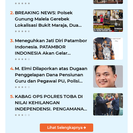
Barang Bukti Hingga Paksa
Warga Hadir di TKP
BREAKING NEWS: Polsek
Gunung Malela Gerebek
Lokalisasi Bukit Maraja, Dua
Perempuan Menangis Saat
Diciduk Bersama Sabu
Meneguhkan Jati Diri Patambor
Indonesia. PATAMBOR
INDONESIA Akan Gelar
RAKERNAS II Di Jakarta.
M. Elmi Dilaporkan atas Dugaan
Penggelapan Dana Pensiunan
Guru dan Pegawai PU, Polisi
Pastikan Proses Hukum
Berjalan
KABAG OPS POLRES TOBA DI
NILAI KEHILANGAN
INDEPENDENSI. PENGAMANAN
PENEMBOKAN TANAH DI
LAGUBOTI DAPAT SOROTAN.
Lihat Selengkapnya