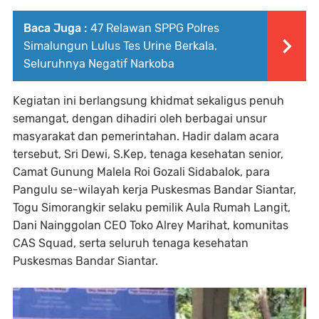
Baca Juga :
47 Relawan SPPG Polres
Simalungun Lulus Tes Urine Berkala,
Seluruhnya Negatif Narkoba
Kegiatan ini berlangsung khidmat sekaligus penuh
semangat, dengan dihadiri oleh berbagai unsur
masyarakat dan pemerintahan. Hadir dalam acara
tersebut, Sri Dewi, S.Kep, tenaga kesehatan senior,
Camat Gunung Malela Roi Gozali Sidabalok, para
Pangulu se-wilayah kerja Puskesmas Bandar Siantar,
Togu Simorangkir selaku pemilik Aula Rumah Langit,
Dani Nainggolan CEO Toko Alrey Marihat, komunitas
CAS Squad, serta seluruh tenaga kesehatan
Puskesmas Bandar Siantar.