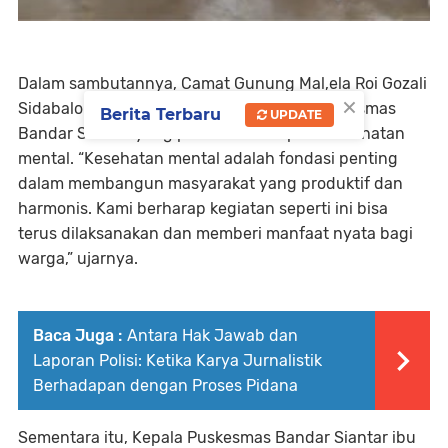
Dalam sambutannya, Camat Gunung Mal,ela Roi Gozali
×
Sidabalok S.Ap mengapresiasi langkah Puskesmas
Berita Terbaru
UPDATE
Bandar Siantar yang peduli terhadap isu kesehatan
mental. “Kesehatan mental adalah fondasi penting
dalam membangun masyarakat yang produktif dan
harmonis. Kami berharap kegiatan seperti ini bisa
terus dilaksanakan dan memberi manfaat nyata bagi
warga,” ujarnya.
Baca Juga :
Antara Hak Jawab dan
Laporan Polisi: Ketika Karya Jurnalistik
Berhadapan dengan Proses Pidana
Sementara itu, Kepala Puskesmas Bandar Siantar ibu