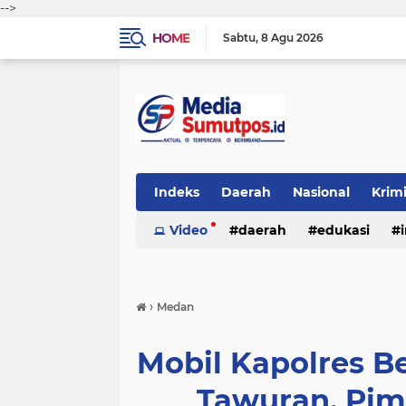
-->
HOME
Sabtu
8 Agu 2026
Indeks
Daerah
Nasional
Krim
Video
daerah
edukasi
›
Medan
Mobil Kapolres B
Tawuran. Pi