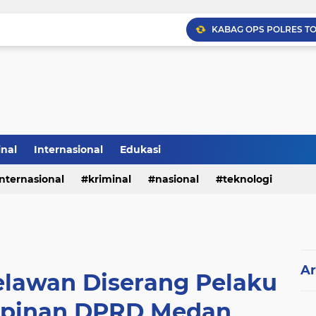
inal
Internasional
Edukasi
internasional
kriminal
nasional
teknologi
Ar
elawan Diserang Pelaku
mpinan DPRD Medan