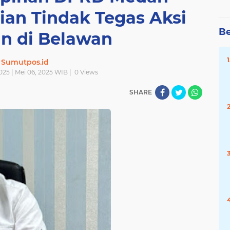
ian Tindak Tegas Aksi
Be
n di Belawan
Sumutpos.id
025 | Mei 06, 2025 WIB |
0
Views
SHARE