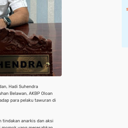
an, Hadi Suhendra
uhan Belawan, AKBP Oloan
adap para pelaku tawuran di
 tindakan anarkis dan aksi
adi momok yang meresahkan