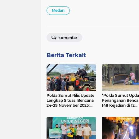
Medan
komentar
Berita Terkait
Polda Sumut Rilis Update
*Polda Sumut Upda
Lengkap Situasi Bencana
Penanganan Benca
24–29 November 2025:
148 Kejadian di 12
488 Bencana, 1.076
Kab/Kota, 1.030 Per
Korban, Penanganan
Dikerahkan*
Terus Dimaksimalkan