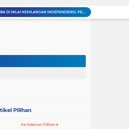
KABAG OPS POLRES TOBA DI NILAI KEHILANGAN INDEPENDENSI. PENGAMANAN PENEMBOKAN TANAH DI LAGUBOTI DAPAT SOROTAN.
BREAKING NEWS: Polsek Gunung Malela Gerebek Lokalisasi Bukit Maraja, Dua Perempuan Menangis Saat Diciduk Bersama Sabu
Meneguhkan Jati Diri Patambor Indonesia. PATAMBOR INDONESIA Akan Gelar RAKERNAS II Di Jakarta.
MEMBACA SUMATERA Balige Writers Festival 2026 Sukses Digelar. Tiga Hari Merawat Literasi, Budaya, dan Masa Depan Danau Toba
Sambut HUT Ke-25 dan HUT RI ke-81, DPC Partai Demokrat Simalungun Gelar Gotong Royong ‘Gerakan Indonesia ASRI Langit Biru’
Sabam Rajaguguk Turun ke Pangkatan, Dengarkan Langsung Keluhan dan Harapan Warga
Dengar Langsung Jeritan Pedagang, Sabam Rajaguguk Turun ke Pasar Gelugur Rantauprapat
Sabam Rajaguguk Serap Aspirasi Warga Bilah Hilir, Tegaskan Komitmen Kawal Program Prabowo untuk Kesejahteraan Rakyat
‎Wakil Bupati Audiensi dengan Wamenaker RI, Dorong Penguatan SDM dan Perlindungan Pekerja di Tanjung Jabung Barat ‎ ‎
HUT RI ke 81 dan Hari Jadi Kab, Tanjung Jabung Barat ke-62 Bupati Anwar Sadat Resmi Buka Lomba Mancing.
tikel Pilihan
Ke Halaman Pilihan