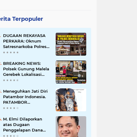
rita Terpopuler
DUGAAN REKAYASA
PERKARA: Oknum
Satresnarkoba Polres
Bengkalis Diduga
Palsukan Barang Bukti
Hingga Paksa Warga
BREAKING NEWS:
Hadir di TKP
Polsek Gunung Malela
Gerebek Lokalisasi
Bukit Maraja, Dua
Perempuan Menangis
Saat Diciduk Bersama
Meneguhkan Jati Diri
Sabu
Patambor Indonesia.
PATAMBOR
INDONESIA Akan
Gelar RAKERNAS II Di
Jakarta.
M. Elmi Dilaporkan
atas Dugaan
Penggelapan Dana
Pensiunan Guru dan