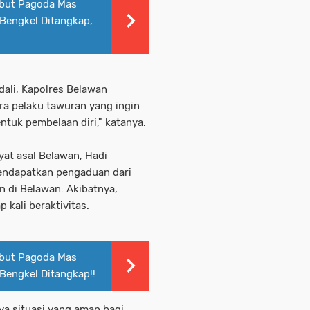
but Pagoda Mas
 Bengkel Ditangkap,
!
dali, Kapolres Belawan
ra pelaku tawuran yang ingin
entuk pembelaan diri," katanya.
kyat asal Belawan, Hadi
mendapatkan pengaduan dari
 di Belawan. Akibatnya,
 kali beraktivitas.
but Pagoda Mas
 Bengkel Ditangkap!!
nya situasi yang aman bagi