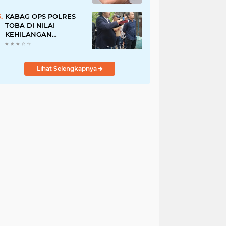
Pegawai PU, Polisi
Pastikan Proses
KABAG OPS POLRES
Hukum Berjalan
TOBA DI NILAI
KEHILANGAN
INDEPENDENSI.
PENGAMANAN
PENEMBOKAN TANAH
Lihat Selengkapnya
DI LAGUBOTI DAPAT
SOROTAN.