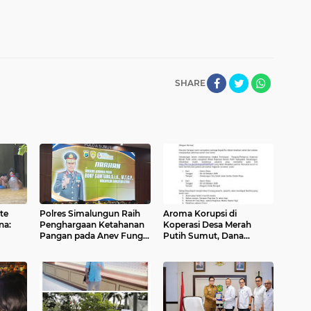
SHARE
te
Polres Simalungun Raih
Aroma Korupsi di
na:
Penghargaan Ketahanan
Koperasi Desa Merah
Pangan pada Anev Fungsi
Putih Sumut, Dana
sonel
SDM TA 2025 Polda
Puluhan Miliar Diduga
Sumut
Disalahgunakan