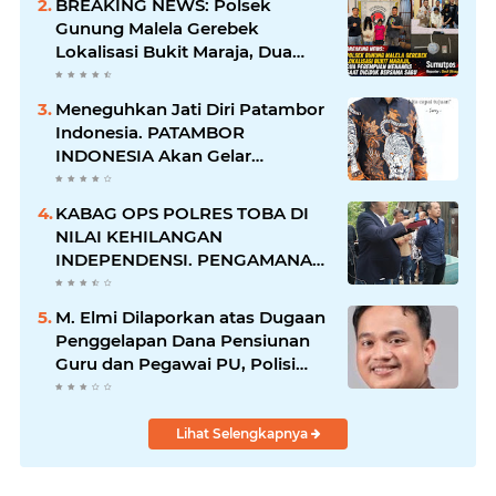
BREAKING NEWS: Polsek
Gunung Malela Gerebek
Lokalisasi Bukit Maraja, Dua
Perempuan Menangis Saat
Diciduk Bersama Sabu
Meneguhkan Jati Diri Patambor
Indonesia. PATAMBOR
INDONESIA Akan Gelar
RAKERNAS II Di Jakarta.
KABAG OPS POLRES TOBA DI
NILAI KEHILANGAN
INDEPENDENSI. PENGAMANAN
PENEMBOKAN TANAH DI
LAGUBOTI DAPAT SOROTAN.
M. Elmi Dilaporkan atas Dugaan
Penggelapan Dana Pensiunan
Guru dan Pegawai PU, Polisi
Pastikan Proses Hukum
Berjalan
Lihat Selengkapnya