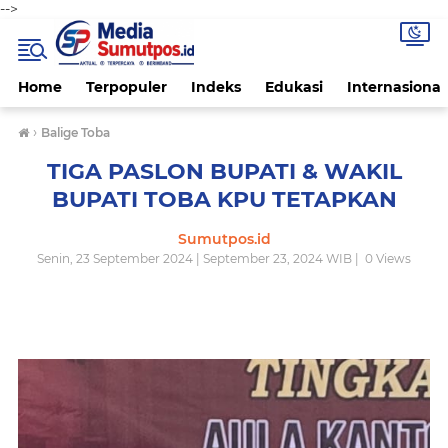
-->
Home
Terpopuler
Indeks
Edukasi
Internasional
›
Balige Toba
TIGA PASLON BUPATI & WAKIL
BUPATI TOBA KPU TETAPKAN
Sumutpos.id
Senin, 23 September 2024 | September 23, 2024 WIB |
0
Views