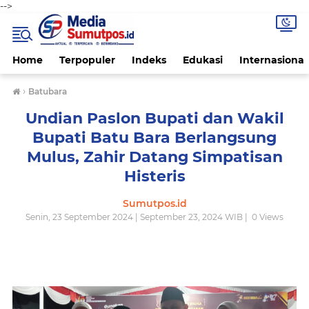
-->
Home
Terpopuler
Indeks
Edukasi
Internasional
›
Batubara
Undian Paslon Bupati dan Wakil
Bupati Batu Bara Berlangsung
Mulus, Zahir Datang Simpatisan
Histeris
Sumutpos.id
Senin, 23 September 2024 | September 23, 2024 WIB |
0
Views