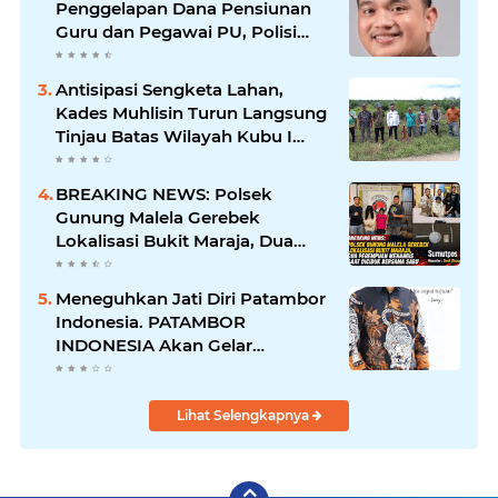
Penggelapan Dana Pensiunan
Guru dan Pegawai PU, Polisi
Pastikan Proses Hukum
Berjalan
Antisipasi Sengketa Lahan,
Kades Muhlisin Turun Langsung
Tinjau Batas Wilayah Kubu I
yang Diduga Diserobot PT Jatim
Jaya Perkasa
BREAKING NEWS: Polsek
Gunung Malela Gerebek
Lokalisasi Bukit Maraja, Dua
Perempuan Menangis Saat
Diciduk Bersama Sabu
Meneguhkan Jati Diri Patambor
Indonesia. PATAMBOR
INDONESIA Akan Gelar
RAKERNAS II Di Jakarta.
Lihat Selengkapnya