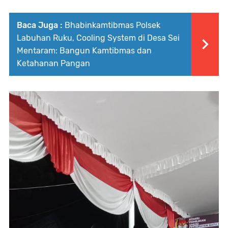
Baca Juga :
Bhabinkamtibmas Polsek
Labuhan Ruku, Cooling System di Desa Sei
Mentaram: Bangun Kamtibmas dan
Ketahanan Pangan