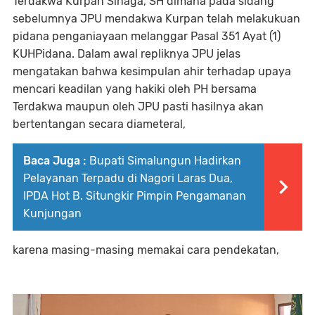
Terdakwa Kurpan Sinaga, SH dimana pada sidang
sebelumnya JPU mendakwa Kurpan telah melakukuan
pidana penganiayaan melanggar Pasal 351 Ayat (1)
KUHPidana. Dalam awal repliknya JPU jelas
mengatakan bahwa kesimpulan ahir terhadap upaya
mencari keadilan yang hakiki oleh PH bersama
Terdakwa maupun oleh JPU pasti hasilnya akan
bertentangan secara diameteral,
Baca Juga :
Bupati Simalungun Hadirkan
Pelayanan Terpadu di Nagori Laras Dua,
IPDA Hot B. Situngkir Pimpin Pengamanan
Kunjungan
karena masing-masing memakai cara pendekatan,