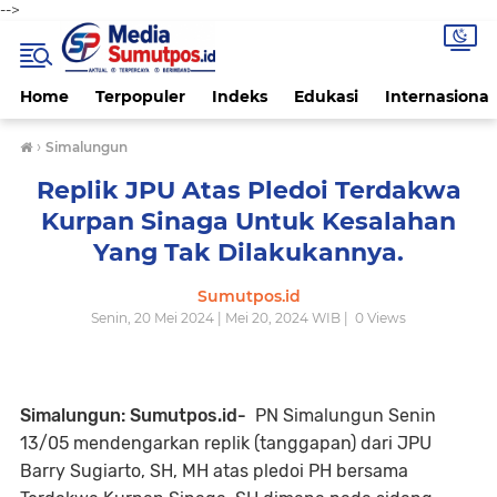
-->
Home
Terpopuler
Indeks
Edukasi
Internasional
›
Simalungun
Replik JPU Atas Pledoi Terdakwa
Kurpan Sinaga Untuk Kesalahan
Yang Tak Dilakukannya.
Sumutpos.id
Senin, 20 Mei 2024 | Mei 20, 2024 WIB |
0
Views
Simalungun: Sumutpos.id-
PN Simalungun Senin
13/05 mendengarkan replik (tanggapan) dari JPU
Barry Sugiarto, SH, MH atas pledoi PH bersama