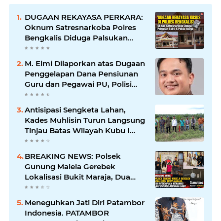
DUGAAN REKAYASA PERKARA:
Oknum Satresnarkoba Polres
Bengkalis Diduga Palsukan
Barang Bukti Hingga Paksa
Warga Hadir di TKP
M. Elmi Dilaporkan atas Dugaan
Penggelapan Dana Pensiunan
Guru dan Pegawai PU, Polisi
Pastikan Proses Hukum
Berjalan
Antisipasi Sengketa Lahan,
Kades Muhlisin Turun Langsung
Tinjau Batas Wilayah Kubu I
yang Diduga Diserobot PT Jatim
Jaya Perkasa
BREAKING NEWS: Polsek
Gunung Malela Gerebek
Lokalisasi Bukit Maraja, Dua
Perempuan Menangis Saat
Diciduk Bersama Sabu
Meneguhkan Jati Diri Patambor
Indonesia. PATAMBOR