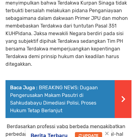
menyimpulkan bahwa Terdakwa Kurpan Sinaga tidak
terbukti bersalah melakukan pidana Penganiayaan
sebagaimana dalam dakwaan Primer JPU dan mohon
membebaskan Terdakwa dari tuntutan Pasal 351
KUHPidana. Jaksa mewakili Negara berdiri pada sisi
yang subjektif dipihak Terdakwa sedangkan Tim PH
bersama Terdakwa memperjuangkan kepentingan
Terdakwa demi prinsip hukum dan keadilan harus
ditegakkan.
Baca Juga :
BREAKING NEWS: Dugaan
Pengerusakan Makam Pasutri di
Sahkudabayu Dimediasi Polisi, Proses
Hukum Tetap Berlanjut
Berdasarkan professi yabg berbeda mengakibatkan
×
perbedaan persepsi. JPU tidak menemukan hal-hal
Berita Terbaru
UPDATE