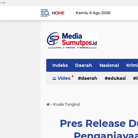
-->
HOME
Kamis
6 Agu 2026
Indeks
Daerah
Nasional
Krim
Video
daerah
edukasi
›
Kuala Tungkal
Pres Release 
Penganiayaa