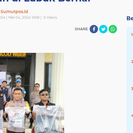
Sumutpos.id
024 | Mei 04, 2024 WIB |
0
Views
Be
SHARE