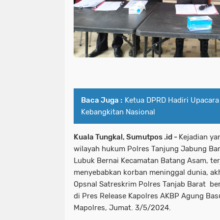
Baca Juga :
Ketua DPRD Hadiri Upacara
Kebangkitan Nasional
Kuala Tungkal, Sumutpos .id -
Kejadian y
wilayah hukum Polres Tanjung Jabung Bara
Lubuk Bernai Kecamatan Batang Asam, ter
menyebabkan korban meninggal dunia, akhi
Opsnal Satreskrim Polres Tanjab Barat be
di Pres Release Kapolres AKBP Agung Basu
Mapolres, Jumat. 3/5/2024.