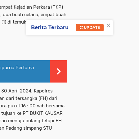
empat Kejadian Perkara (TKP)
u, dua buah celana, empat buah
×
 (1) di temukan satu (1) buah
Berita Terbaru
UPDATE
ripurna Pertama
 30 April 2024, Kapolres
 dari tersangka (FH) dari
ra pukul 16 : 00 wib bersama
an tujuan ke PT BUKIT KAUSAR
anan menuju pulang tetapi FH
kan Padang simpang STU