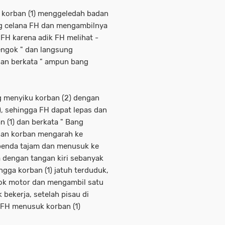
g korban (1) menggeledah badan
 celana FH dan mengambilnya
k FH karena adik FH melihat -
engok " dan langsung
an berkata " ampun bang
 menyiku korban (2) dengan
, sehingga FH dapat lepas dan
 (1) dan berkata " Bang
ngan korban mengarah ke
benda tajam dan menusuk ke
 dengan tangan kiri sebanyak
ngga korban (1) jatuh terduduk,
ok motor dan mengambil satu
bekerja, setelah pisau di
 FH menusuk korban (1)