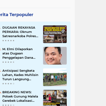
rita Terpopuler
DUGAAN REKAYASA
PERKARA: Oknum
Satresnarkoba Polres
Bengkalis Diduga
Palsukan Barang Bukti
Hingga Paksa Warga
M. Elmi Dilaporkan
Hadir di TKP
atas Dugaan
Penggelapan Dana
Pensiunan Guru dan
Pegawai PU, Polisi
Pastikan Proses
Antisipasi Sengketa
Hukum Berjalan
Lahan, Kades Muhlisin
Turun Langsung
Tinjau Batas Wilayah
Kubu I yang Diduga
Diserobot PT Jatim
BREAKING NEWS:
Jaya Perkasa
Polsek Gunung Malela
Gerebek Lokalisasi
Bukit Maraja, Dua