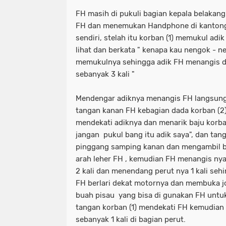
FH masih di pukuli bagian kepala belakan
FH dan menemukan Handphone di kantong
sendiri, stelah itu korban (1) memukul adi
lihat dan berkata " kenapa kau nengok - n
memukulnya sehingga adik FH menangis d
sebanyak 3 kali "
Mendengar adiknya menangis FH langsung
tangan kanan FH kebagian dada korban (2)
mendekati adiknya dan menarik baju korban
jangan pukul bang itu adik saya", dan ta
pinggang samping kanan dan mengambil 
arah leher FH , kemudian FH menangis nya
2 kali dan menendang perut nya 1 kali sehi
FH berlari dekat motornya dan membuka j
buah pisau yang bisa di gunakan FH untuk 
tangan korban (1) mendekati FH kemudian
sebanyak 1 kali di bagian perut.