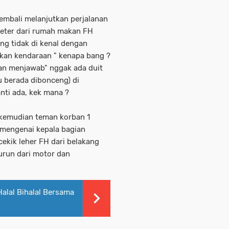
embali melanjutkan perjalanan
eter dari rumah makan FH
ng tidak di kenal dengan
kan kendaraan " kenapa bang ?
ian menjawab" nggak ada duit
u berada dibonceng) di
anti ada, kek mana ?
kemudian teman korban 1
mengenai kepala bagian
ekik leher FH dari belakang
urun dari motor dan
Halal Bihalal Bersama