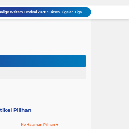
Dalam Rangka HUT RI ke-81 dan Hari Jadi ke-61 Tanjab Barat Bupati Tanjab Barat Secara Resmi Membukaan Lomba Domino
 Konsolidasi Gerindra Labuhanbatu
DIDUGA Tak Sesuai Spesifikasi, Proyek Rabat Beton Dana Desa Rp119,6 Juta di Sahkuda Bayu Disorot, Warga Minta Inspektorat Turun Periksa
Sabam Rajaguguk Serap Aspirasi Warga Bilah Hilir, Tegaskan Komitmen Kawal Program Prabowo untuk Kesejahteraan Rakyat
‎Wakil Bupati Audiensi dengan Wamenaker RI, Dorong Penguatan SDM dan Perlindungan Pekerja di Tanjung Jabung Barat ‎ ‎
HUT RI ke 81 dan Hari Jadi Kab, Tanjung Jabung Barat ke-62 Bupati Anwar Sadat Resmi Buka Lomba Mancing.
KABAG OPS POLRES TOBA DI NILAI KEHILANGAN INDEPENDENSI. PENGAMANAN PENEMBOKAN TANAH DI LAGUBOTI DAPAT SOROTAN.
BREAKING NEWS: Polsek Gunung Malela Gerebek Lokalisasi Bukit Maraja, Dua Perempuan Menangis Saat Diciduk Bersama Sabu
Meneguhkan Jati Diri Patambor Indonesia. PATAMBOR INDONESIA Akan Gelar RAKERNAS II Di Jakarta.
MEMBACA SUMATERA Balige Writers Festival 2026 Sukses Digelar. Tiga Hari Merawat Literasi, Budaya, dan Masa Depan Danau Toba
tikel Pilihan
Ke Halaman Pilihan