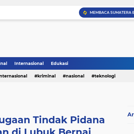
Sabam Rajaguguk Hadiri
inal
Internasional
Edukasi
internasional
kriminal
nasional
teknologi
Ar
Dugaan Tindak Pidana
n di Lubuk Bernai