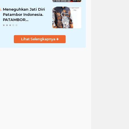
Perempuan Menangis
Saat Diciduk Bersama
Meneguhkan Jati Diri
Sabu
Patambor Indonesia.
PATAMBOR
INDONESIA Akan
Gelar RAKERNAS II Di
Jakarta.
Lihat Selengkapnya