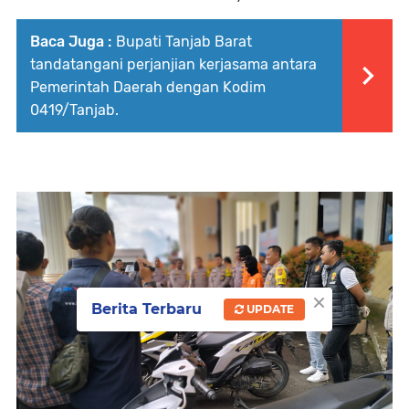
Baca Juga :
Bupati Tanjab Barat
tandatangani perjanjian kerjasama antara
Pemerintah Daerah dengan Kodim
0419/Tanjab.
×
Berita Terbaru
UPDATE