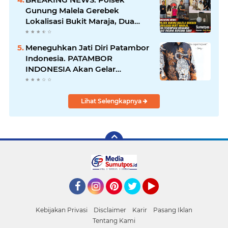
Gunung Malela Gerebek
Lokalisasi Bukit Maraja, Dua
Perempuan Menangis Saat
Diciduk Bersama Sabu
Meneguhkan Jati Diri Patambor
Indonesia. PATAMBOR
INDONESIA Akan Gelar
RAKERNAS II Di Jakarta.
Lihat Selengkapnya
Facebook
Instagram
Pinterest
Twitter
YouTube
Kebijakan Privasi
Disclaimer
Karir
Pasang Iklan
Tentang Kami