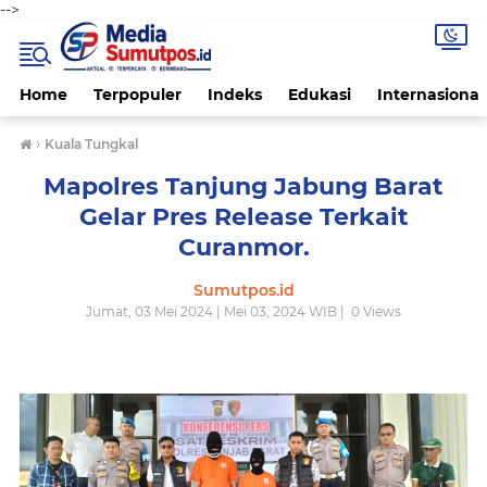
-->
Home
Terpopuler
Indeks
Edukasi
Internasional
›
Kuala Tungkal
Mapolres Tanjung Jabung Barat
Gelar Pres Release Terkait
Curanmor.
Sumutpos.id
Jumat, 03 Mei 2024 | Mei 03, 2024 WIB |
0
Views