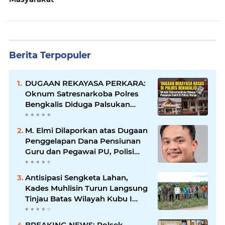
Berita Terpopuler
DUGAAN REKAYASA PERKARA:
Oknum Satresnarkoba Polres
Bengkalis Diduga Palsukan
Barang Bukti Hingga Paksa
Warga Hadir di TKP
M. Elmi Dilaporkan atas Dugaan
Penggelapan Dana Pensiunan
Guru dan Pegawai PU, Polisi
Pastikan Proses Hukum
Berjalan
Antisipasi Sengketa Lahan,
Kades Muhlisin Turun Langsung
Tinjau Batas Wilayah Kubu I
yang Diduga Diserobot PT Jatim
Jaya Perkasa
BREAKING NEWS: Polsek