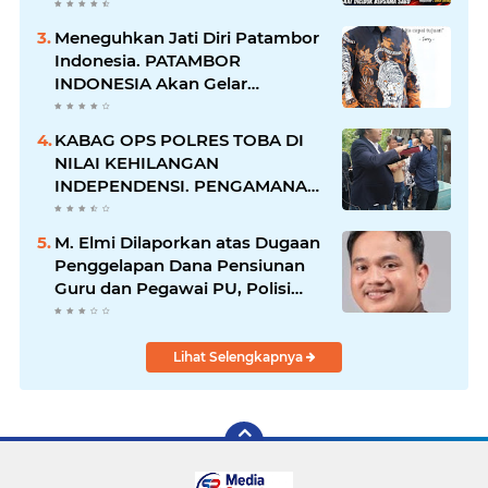
Perempuan Menangis Saat
Diciduk Bersama Sabu
Meneguhkan Jati Diri Patambor
Indonesia. PATAMBOR
INDONESIA Akan Gelar
RAKERNAS II Di Jakarta.
KABAG OPS POLRES TOBA DI
NILAI KEHILANGAN
INDEPENDENSI. PENGAMANAN
PENEMBOKAN TANAH DI
LAGUBOTI DAPAT SOROTAN.
M. Elmi Dilaporkan atas Dugaan
Penggelapan Dana Pensiunan
Guru dan Pegawai PU, Polisi
Pastikan Proses Hukum
Berjalan
Lihat Selengkapnya