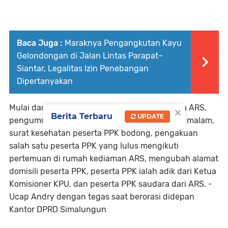
Baca Juga :
Maraknya Pengangkutan Kayu
Gelondongan di Jalan Lintas Parapat–
Siantar, Legalitas Izin Penebangan
Dipertanyakan
×
Mulai dari pertemuan komisioner KPU bersama ARS,
Berita Terbaru
UPDATE
pengumuman seleksi PPK diumumkan tengah malam,
surat kesehatan peserta PPK bodong, pengakuan
salah satu peserta PPK yang lulus mengikuti
pertemuan di rumah kediaman ARS, mengubah alamat
domisili peserta PPK, peserta PPK ialah adik dari Ketua
Komisioner KPU, dan peserta PPK saudara dari ARS. -
Ucap Andry dengan tegas saat berorasi didepan
Kantor DPRD Simalungun