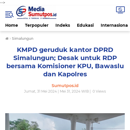
-->
Home
Terpopuler
Indeks
Edukasi
Internasional
›
Simalungun
KMPD geruduk kantor DPRD
Simalungun; Desak untuk RDP
bersama Komisioner KPU, Bawaslu
dan Kapolres
Sumutpos.id
Jumat, 31 Mei 2024 | Mei 31, 2024 WIB |
0
Views