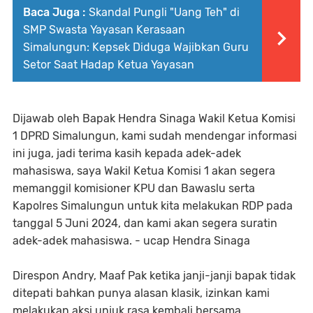
Baca Juga :
Skandal Pungli "Uang Teh" di
SMP Swasta Yayasan Kerasaan
Simalungun: Kepsek Diduga Wajibkan Guru
Setor Saat Hadap Ketua Yayasan
Dijawab oleh Bapak Hendra Sinaga Wakil Ketua Komisi
1 DPRD Simalungun, kami sudah mendengar informasi
ini juga, jadi terima kasih kepada adek-adek
mahasiswa, saya Wakil Ketua Komisi 1 akan segera
memanggil komisioner KPU dan Bawaslu serta
Kapolres Simalungun untuk kita melakukan RDP pada
tanggal 5 Juni 2024, dan kami akan segera suratin
adek-adek mahasiswa. - ucap Hendra Sinaga
Direspon Andry, Maaf Pak ketika janji-janji bapak tidak
ditepati bahkan punya alasan klasik, izinkan kami
melakukan aksi unjuk rasa kembali bersama