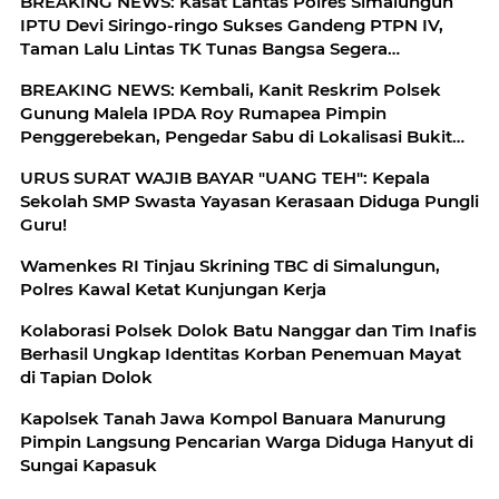
BREAKING NEWS: Kasat Lantas Polres Simalungun
IPTU Devi Siringo-ringo Sukses Gandeng PTPN IV,
Taman Lalu Lintas TK Tunas Bangsa Segera
Direhabilitasi
BREAKING NEWS: Kembali, Kanit Reskrim Polsek
Gunung Malela IPDA Roy Rumapea Pimpin
Penggerebekan, Pengedar Sabu di Lokalisasi Bukit
Maraja
URUS SURAT WAJIB BAYAR "UANG TEH": Kepala
Sekolah SMP Swasta Yayasan Kerasaan Diduga Pungli
Guru!
Wamenkes RI Tinjau Skrining TBC di Simalungun,
Polres Kawal Ketat Kunjungan Kerja
Kolaborasi Polsek Dolok Batu Nanggar dan Tim Inafis
Berhasil Ungkap Identitas Korban Penemuan Mayat
di Tapian Dolok
Kapolsek Tanah Jawa Kompol Banuara Manurung
Pimpin Langsung Pencarian Warga Diduga Hanyut di
Sungai Kapasuk