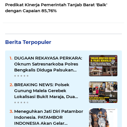
Predikat Kinerja Pemerintah Tanjab Barat 'Baik'
dengan Capaian 85,76%
Berita Terpopuler
DUGAAN REKAYASA PERKARA:
Oknum Satresnarkoba Polres
Bengkalis Diduga Palsukan
Barang Bukti Hingga Paksa
Warga Hadir di TKP
BREAKING NEWS: Polsek
Gunung Malela Gerebek
Lokalisasi Bukit Maraja, Dua
Perempuan Menangis Saat
Diciduk Bersama Sabu
Meneguhkan Jati Diri Patambor
Indonesia. PATAMBOR
INDONESIA Akan Gelar