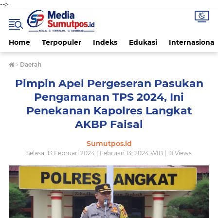
-->
Home
Terpopuler
Indeks
Edukasi
Internasional
›
Daerah
Pimpin Apel Pergeseran Pasukan
Pengamanan TPS 2024, Ini
Penekanan Kapolres Langkat
AKBP Faisal
Sumutpos.id
Selasa, 13 Februari 2024 | Februari 13, 2024 WIB |
0
Views