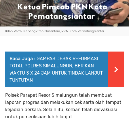
Iklan Partai Kebangkitan Nusantara, PKN Kota Pematangsiantar
Baca Juga :
GAMPAS DESAK REFORMASI
TOTAL POLRES SIMALUNGUN, BERIKAN
WAKTU 3 X 24 JAM UNTUK TINDAK LANJUT
TUNTUTAN
Polsek Parapat Resor Simalungun telah membuat
laporan progres dan melakukan cek serta olah tempat
kejadian perkara. Selain itu, korban telah dievakuasi
untuk pemeriksaan lebih lanjut.