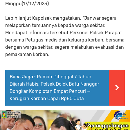
Minggu(17/12/2023).
Lebih lanjut Kapolsek mengatakan, "Janwar segera
melaporkan temuannya kepada warga sekitar,
Mendapat informasi tersebut Personel Polsek Parapat
bersama Petugas medis dan keluarga korban, bersama
dengan warga sekitar, segera melakukan evakuasi dan
pemakaman korban.
Baca Juga :
Rumah Ditinggal 7 Tahun
Dijarah Habis, Polsek Dolok Batu Nanggar
Bongkar Komplotan Empat Pencuri —
Kerugian Korban Capai Rp80 Juta