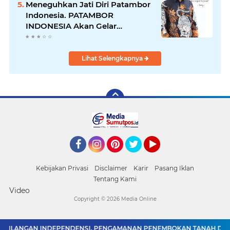
Meneguhkan Jati Diri Patambor
Indonesia. PATAMBOR
INDONESIA Akan Gelar
RAKERNAS II Di Jakarta.
Lihat Selengkapnya
Facebook
Instagram
Pinterest
Twitter
YouTube
Kebijakan Privasi
Disclaimer
Karir
Pasang Iklan
Tentang Kami
Video
Copyright ©
2026 Media Online
EHILANGAN INDEPENDENSI. PENGAMANAN PENEMBOKAN TANAH DI LAG