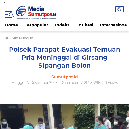
-->
Home
Terpopuler
Indeks
Edukasi
Internasional
›
Simalungun
Polsek Parapat Evakuasi Temuan
Pria Meninggal di Girsang
Sipangan Bolon
Sumutpos.id
Minggu, 17 Desember 2023 | Desember 17, 2023 WIB |
0
Views