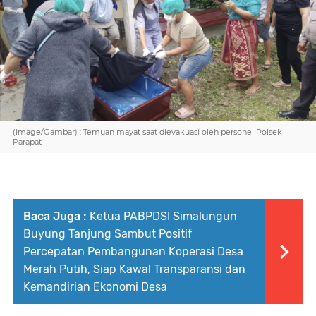
(Image/Gambar) : Temuan mayat saat dievakuasi oleh personel Polsek
Parapat
Baca Juga :
Ketua PABPDSI Simalungun
Buyung Tanjung Sambut Positif
Percepatan Pembangunan Koperasi Desa
Merah Putih, Siap Kawal Transparansi dan
Kemandirian Ekonomi Desa