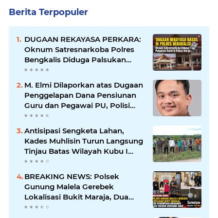
Berita Terpopuler
DUGAAN REKAYASA PERKARA:
Oknum Satresnarkoba Polres
Bengkalis Diduga Palsukan
Barang Bukti Hingga Paksa
Warga Hadir di TKP
M. Elmi Dilaporkan atas Dugaan
Penggelapan Dana Pensiunan
Guru dan Pegawai PU, Polisi
Pastikan Proses Hukum
Berjalan
Antisipasi Sengketa Lahan,
Kades Muhlisin Turun Langsung
Tinjau Batas Wilayah Kubu I
yang Diduga Diserobot PT Jatim
Jaya Perkasa
BREAKING NEWS: Polsek
Gunung Malela Gerebek
Lokalisasi Bukit Maraja, Dua
Perempuan Menangis Saat
Diciduk Bersama Sabu