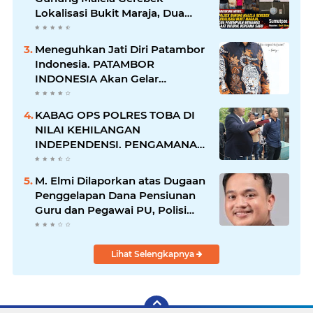
Lokalisasi Bukit Maraja, Dua
Perempuan Menangis Saat
Diciduk Bersama Sabu
Meneguhkan Jati Diri Patambor
Indonesia. PATAMBOR
INDONESIA Akan Gelar
RAKERNAS II Di Jakarta.
KABAG OPS POLRES TOBA DI
NILAI KEHILANGAN
INDEPENDENSI. PENGAMANAN
PENEMBOKAN TANAH DI
LAGUBOTI DAPAT SOROTAN.
M. Elmi Dilaporkan atas Dugaan
Penggelapan Dana Pensiunan
Guru dan Pegawai PU, Polisi
Pastikan Proses Hukum
Berjalan
Lihat Selengkapnya