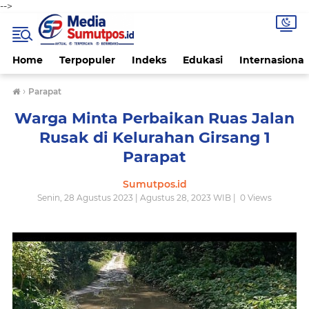
-->
Home
Terpopuler
Indeks
Edukasi
Internasional
›
Parapat
Warga Minta Perbaikan Ruas Jalan
Rusak di Kelurahan Girsang 1
Parapat
Sumutpos.id
Senin, 28 Agustus 2023 | Agustus 28, 2023 WIB |
0
Views