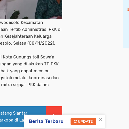
awodesolo Kecamatan
aan Tertib Administrasi PKK di
n Kesejahteraan Keluarga
esolo, Selasa (08/11/2022).
i Kota Gunungsitoli Sowa’a
ungan yang dilakukan TP PKK
i baik yang dapat memicu
itoli melalui koordinasi dan
 mitra sejajar PKK dalam
atang Siantar:
×
arkoba di Lapas
Berita Terbaru
UPDATE