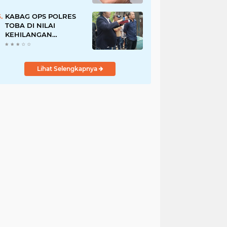
Pegawai PU, Polisi
Pastikan Proses
KABAG OPS POLRES
Hukum Berjalan
TOBA DI NILAI
KEHILANGAN
INDEPENDENSI.
PENGAMANAN
PENEMBOKAN TANAH
Lihat Selengkapnya
DI LAGUBOTI DAPAT
SOROTAN.