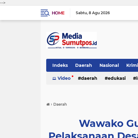
-->
HOME
Sabtu
8 Agu 2026
Indeks
Daerah
Nasional
Krim
Video
daerah
edukasi
›
Daerah
Wawako Gun
Pelaksanaan Desa