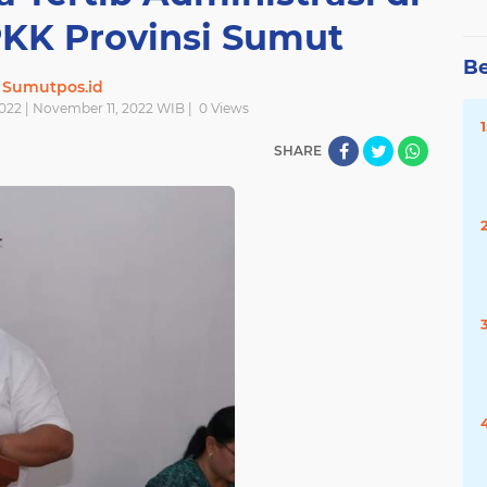
PKK Provinsi Sumut
Be
Sumutpos.id
022 | November 11, 2022 WIB |
0
Views
SHARE