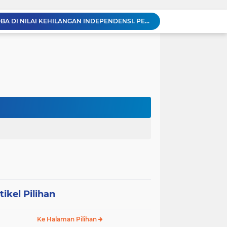
KABAG OPS POLRES TOBA DI NILAI KEHILANGAN INDEPENDENSI. PENGAMANAN PENEMBOKAN TANAH DI LAGUBOTI DAPAT SOROTAN.
BREAKING NEWS: Polsek Gunung Malela Gerebek Lokalisasi Bukit Maraja, Dua Perempuan Menangis Saat Diciduk Bersama Sabu
Meneguhkan Jati Diri Patambor Indonesia. PATAMBOR INDONESIA Akan Gelar RAKERNAS II Di Jakarta.
MEMBACA SUMATERA Balige Writers Festival 2026 Sukses Digelar. Tiga Hari Merawat Literasi, Budaya, dan Masa Depan Danau Toba
Sambut HUT Ke-25 dan HUT RI ke-81, DPC Partai Demokrat Simalungun Gelar Gotong Royong ‘Gerakan Indonesia ASRI Langit Biru’
Sabam Rajaguguk Turun ke Pangkatan, Dengarkan Langsung Keluhan dan Harapan Warga
Dengar Langsung Jeritan Pedagang, Sabam Rajaguguk Turun ke Pasar Gelugur Rantauprapat
Sabam Rajaguguk Serap Aspirasi Warga Bilah Hilir, Tegaskan Komitmen Kawal Program Prabowo untuk Kesejahteraan Rakyat
‎Wakil Bupati Audiensi dengan Wamenaker RI, Dorong Penguatan SDM dan Perlindungan Pekerja di Tanjung Jabung Barat ‎ ‎
HUT RI ke 81 dan Hari Jadi Kab, Tanjung Jabung Barat ke-62 Bupati Anwar Sadat Resmi Buka Lomba Mancing.
tikel Pilihan
Ke Halaman Pilihan