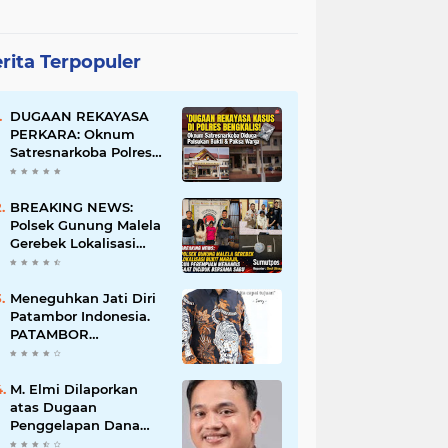
rita Terpopuler
DUGAAN REKAYASA
PERKARA: Oknum
Satresnarkoba Polres
Bengkalis Diduga
Palsukan Barang Bukti
Hingga Paksa Warga
BREAKING NEWS:
Hadir di TKP
Polsek Gunung Malela
Gerebek Lokalisasi
Bukit Maraja, Dua
Perempuan Menangis
Saat Diciduk Bersama
Meneguhkan Jati Diri
Sabu
Patambor Indonesia.
PATAMBOR
INDONESIA Akan
Gelar RAKERNAS II Di
Jakarta.
M. Elmi Dilaporkan
atas Dugaan
Penggelapan Dana
Pensiunan Guru dan