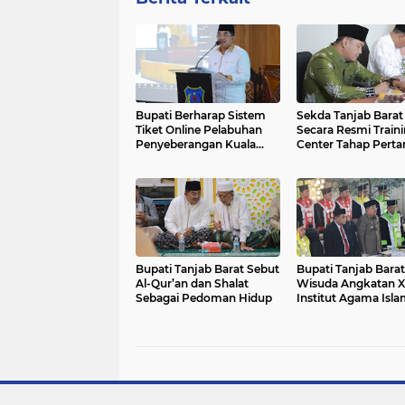
Bupati Berharap Sistem
Sekda Tanjab Barat
Tiket Online Pelabuhan
Secara Resmi Train
Penyeberangan Kuala
Center Tahap Pert
Tungkal Dapat
Kafilah MTQ
Memperlancar
Keberangkatan
Bupati Tanjab Barat Sebut
Bupati Tanjab Barat
Al-Qur’an dan Shalat
Wisuda Angkatan 
Sebagai Pedoman Hidup
Institut Agama Islam
An Nadwah Kuala
Tungkal