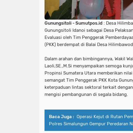
Gunungsitoli - Sumutpos.id
: Desa Hilimb
Gunungsitoli Idanoi sebagai Desa Pelaksan
Evaluasi oleh Tim Penggerak Pemberdayaa
(PKK) berdempat di Balai Desa Hilimbawod
Dalam arahan dan bimbingannya, Wakil Wal
Laoli,SE.,M.Si menyampaikan semoga kunj
Propinsi Sumatera Utara memberikan nila
semangat Tim Penggerak PKK Kota Gunungs
keterpaduan lintas sektoral terkait dengan
mengisi pembangunan di segala bidang.
Baca Juga :
Operasi Kejut di Rutan Pem
Polres Simalungun Gempur Peredaran N