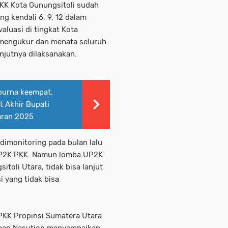
K Kota Gunungsitoli sudah
 kendali 6, 9, 12 dalam
aluasi di tingkat Kota
 mengukur dan menata seluruh
njutnya dilaksanakan.
purna keempat,
t Akhir Bupati
aran 2025
dimonitoring pada bulan lalu
 UP2K PKK. Namun lomba UP2K
toli Utara, tidak bisa lanjut
i yang tidak bisa
PKK Propinsi Sumatera Utara
rman Nasution menyampaikan