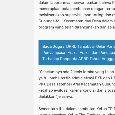
dalam laporannya menyampaikan bahwa PK
menerapkan pola pembinaan dengan rentang
melaksanakan supervisi, monitoring dan ev
Gunungsitoli, Kecamatan dan Desa dalam
program yang telah direncanakan dan sela
Baca Juga :
DPRD Tanjabbar Gelar Pari
Penyampaian Fraksi Fraksi dan Pendapa
Terhadap Ranperda APBD Tahun Anggg
“Sebelumnya ada 2 jenis lomba yang telah 
yaitu lomba tertib administrasi PKK dan
PKK Desa Tetehosi Afia Kecamatan Gunungsi
ketahap evaluasi karena kondisi dan situas
dielakkan,”jelasnya.
Sementara itu, dalam sambutan Ketua TP 
yang dibacakan Ketua Tim Evaluasi M. Ni