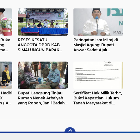
 Buka
RESES KESATU
Peringatan Isra Mi'raj di
ing
ANGGOTA DPRD KAB.
Masjid Agung: Bupati
ama
SIMALUNGUN BAPAK
Anwar Sadat Ajak
TANGKAS KRONI
Masyarakat Jaga Fasilitas
SILITONGA, SH. PENUH
Umum
SUKA - CITA
 Hadiri
Bupati Langsung Tinjau
Sertifikat Hak Milik Terbit,
XX
Rumah Nenek Arbaiyah
Bukti Kepastian Hukum
 (IAI)
yang Roboh, Janji Bedah
Tanah Masyarakat di
Rumah Bulan Ini
Labuhanbatu