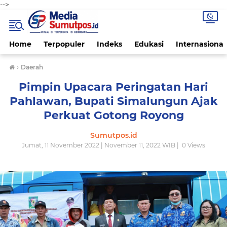
-->
Home
Terpopuler
Indeks
Edukasi
Internasional
›
Daerah
Pimpin Upacara Peringatan Hari
Pahlawan, Bupati Simalungun Ajak
Perkuat Gotong Royong
Sumutpos.id
Jumat, 11 November 2022 | November 11, 2022 WIB |
0
Views