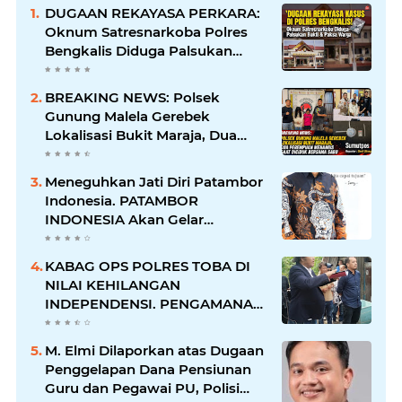
DUGAAN REKAYASA PERKARA:
Oknum Satresnarkoba Polres
Bengkalis Diduga Palsukan
Barang Bukti Hingga Paksa
Warga Hadir di TKP
BREAKING NEWS: Polsek
Gunung Malela Gerebek
Lokalisasi Bukit Maraja, Dua
Perempuan Menangis Saat
Diciduk Bersama Sabu
Meneguhkan Jati Diri Patambor
Indonesia. PATAMBOR
INDONESIA Akan Gelar
RAKERNAS II Di Jakarta.
KABAG OPS POLRES TOBA DI
NILAI KEHILANGAN
INDEPENDENSI. PENGAMANAN
PENEMBOKAN TANAH DI
LAGUBOTI DAPAT SOROTAN.
M. Elmi Dilaporkan atas Dugaan
Penggelapan Dana Pensiunan
Guru dan Pegawai PU, Polisi