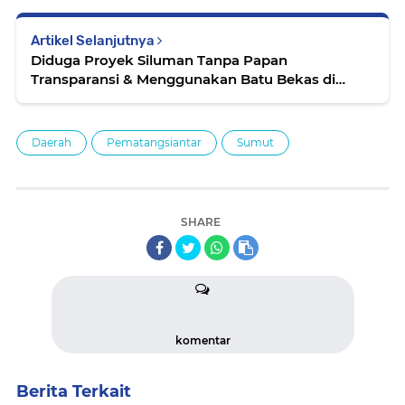
Artikel Selanjutnya
Diduga Proyek Siluman Tanpa Papan
Transparansi & Menggunakan Batu Bekas di
Kelurahan Bah Sorma, Kecamatan Siantar
Sitalasari kota Pematangsiantar, Ini Pekerjaan
Siapa?
Daerah
Pematangsiantar
Sumut
SHARE
komentar
Berita Terkait