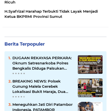
Ricuh
H.Syafrizal Harahap Terbukti Tidak Layak Menjadi
Ketua BKPRMI Provinsi Sumut
Berita Terpopuler
DUGAAN REKAYASA PERKARA:
Oknum Satresnarkoba Polres
Bengkalis Diduga Palsukan
Barang Bukti Hingga Paksa
Warga Hadir di TKP
BREAKING NEWS: Polsek
Gunung Malela Gerebek
Lokalisasi Bukit Maraja, Dua
Perempuan Menangis Saat
Diciduk Bersama Sabu
Meneguhkan Jati Diri Patambor
Indonesia. PATAMBOR