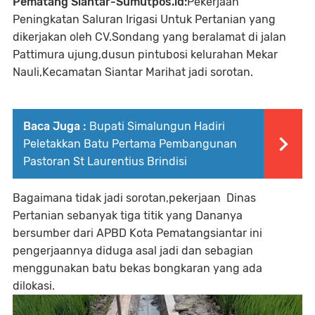
Pematang Siantar-Sumutpos.id:
Pekerjaan
Peningkatan Saluran Irigasi Untuk Pertanian yang
dikerjakan oleh CV.Sondang yang beralamat di jalan
Pattimura ujung,dusun pintubosi kelurahan Mekar
Nauli,Kecamatan Siantar Marihat jadi sorotan.
Baca Juga :
Bupati Simalungun Hadiri
Peletakkan Batu Pertama Pembangunan
Pastoran St Laurentius Brindisi
Bagaimana tidak jadi sorotan,pekerjaan Dinas
Pertanian sebanyak tiga titik yang Dananya
bersumber dari APBD Kota Pematangsiantar ini
pengerjaannya diduga asal jadi dan sebagian
menggunakan batu bekas bongkaran yang ada
dilokasi.