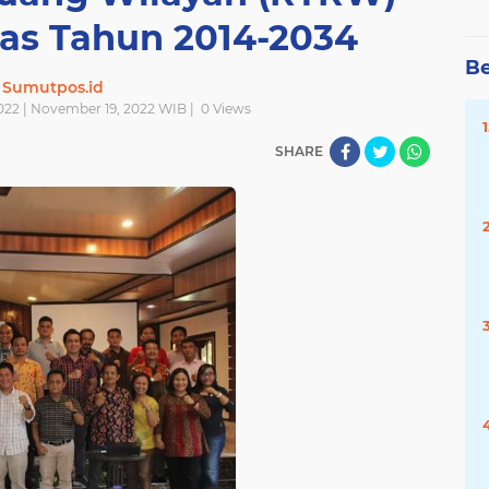
as Tahun 2014-2034
Be
Sumutpos.id
022 | November 19, 2022 WIB |
0
Views
SHARE