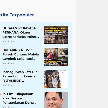
rita Terpopuler
DUGAAN REKAYASA
PERKARA: Oknum
Satresnarkoba Polres
Bengkalis Diduga
Palsukan Barang Bukti
Hingga Paksa Warga
BREAKING NEWS:
Hadir di TKP
Polsek Gunung Malela
Gerebek Lokalisasi
Bukit Maraja, Dua
Perempuan Menangis
Saat Diciduk Bersama
Meneguhkan Jati Diri
Sabu
Patambor Indonesia.
PATAMBOR
INDONESIA Akan
Gelar RAKERNAS II Di
Jakarta.
M. Elmi Dilaporkan
atas Dugaan
Penggelapan Dana
Pensiunan Guru dan