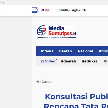
-->
HOME
Sabtu
8 Agu 2026
Indeks
Daerah
Nasional
Krim
Video
daerah
edukasi
›
Daerah
Konsultasi Pub
Rencana Tata 