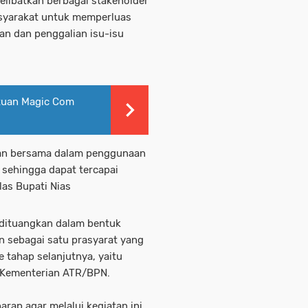
libatkan berbagai stakeholder
asyarakat untuk memperluas
an dan penggalian isu-isu
tuan Magic Com
gan bersama dalam penggunaan
 sehingga dapat tercapai
las Bupati Nias
 dituangkan dalam bentuk
n sebagai satu prasyarat yang
 tahap selanjutnya, yaitu
 Kementerian ATR/BPN.
rap agar melalui kegiatan ini