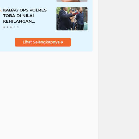
Pegawai PU, Polisi
Pastikan Proses
KABAG OPS POLRES
Hukum Berjalan
TOBA DI NILAI
KEHILANGAN
INDEPENDENSI.
PENGAMANAN
PENEMBOKAN TANAH
Lihat Selengkapnya
DI LAGUBOTI DAPAT
SOROTAN.