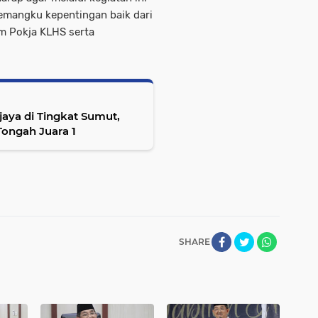
emangku kepentingan baik dari
m Pokja KLHS serta
aya di Tingkat Sumut,
ongah Juara 1
SHARE