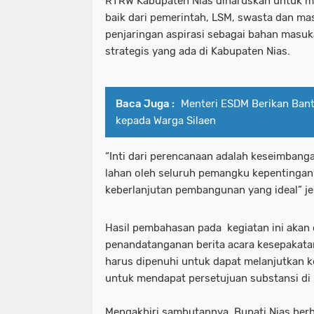
RTRW Kabupaten Nias diharuskan untuk me
baik dari pemerintah, LSM, swasta dan m
penjaringan aspirasi sebagai bahan masuk
strategis yang ada di Kabupaten Nias.
Baca Juga :
Menteri ESDM Berikan Ban
kepada Warga Silaen
“Inti dari perencanaan adalah keseimban
lahan oleh seluruh pemangku kepentingan
keberlanjutan pembangunan yang ideal” je
Hasil pembahasan pada kegiatan ini akan
penandatanganan berita acara kesepakata
harus dipenuhi untuk dapat melanjutkan ke
untuk mendapat persetujuan substansi di
Mengakhiri sambutannya, Bupati Nias berha