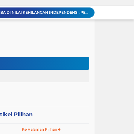
BREAKING NEWS: Polsek Gunung Malela Gerebek Lokalisasi Bukit Maraja, Dua Perempuan Menangis Saat Diciduk Bersama Sabu
Meneguhkan Jati Diri Patambor Indonesia. PATAMBOR INDONESIA Akan Gelar RAKERNAS II Di Jakarta.
MEMBACA SUMATERA Balige Writers Festival 2026 Sukses Digelar. Tiga Hari Merawat Literasi, Budaya, dan Masa Depan Danau Toba
Sambut HUT Ke-25 dan HUT RI ke-81, DPC Partai Demokrat Simalungun Gelar Gotong Royong ‘Gerakan Indonesia ASRI Langit Biru’
Sabam Rajaguguk Turun ke Pangkatan, Dengarkan Langsung Keluhan dan Harapan Warga
Dengar Langsung Jeritan Pedagang, Sabam Rajaguguk Turun ke Pasar Gelugur Rantauprapat
Sabam Rajaguguk Serap Aspirasi Warga Bilah Hilir, Tegaskan Komitmen Kawal Program Prabowo untuk Kesejahteraan Rakyat
‎Wakil Bupati Audiensi dengan Wamenaker RI, Dorong Penguatan SDM dan Perlindungan Pekerja di Tanjung Jabung Barat ‎ ‎
HUT RI ke 81 dan Hari Jadi Kab, Tanjung Jabung Barat ke-62 Bupati Anwar Sadat Resmi Buka Lomba Mancing.
KABAG OPS POLRES TOBA DI NILAI KEHILANGAN INDEPENDENSI. PENGAMANAN PENEMBOKAN TANAH DI LAGUBOTI DAPAT SOROTAN.
tikel Pilihan
Ke Halaman Pilihan