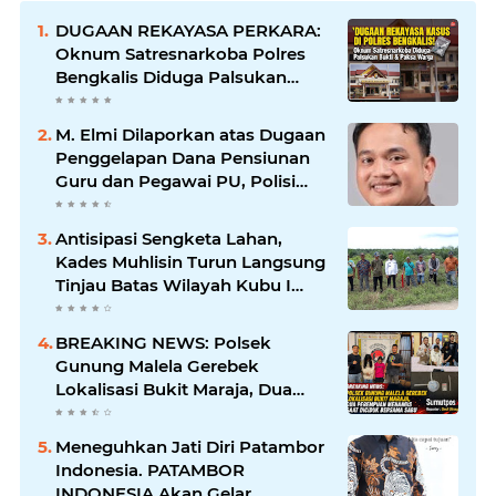
DUGAAN REKAYASA PERKARA:
Oknum Satresnarkoba Polres
Bengkalis Diduga Palsukan
Barang Bukti Hingga Paksa
Warga Hadir di TKP
M. Elmi Dilaporkan atas Dugaan
Penggelapan Dana Pensiunan
Guru dan Pegawai PU, Polisi
Pastikan Proses Hukum
Berjalan
Antisipasi Sengketa Lahan,
Kades Muhlisin Turun Langsung
Tinjau Batas Wilayah Kubu I
yang Diduga Diserobot PT Jatim
Jaya Perkasa
BREAKING NEWS: Polsek
Gunung Malela Gerebek
Lokalisasi Bukit Maraja, Dua
Perempuan Menangis Saat
Diciduk Bersama Sabu
Meneguhkan Jati Diri Patambor
Indonesia. PATAMBOR
INDONESIA Akan Gelar