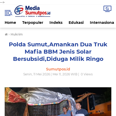
-->
Home
Terpopuler
Indeks
Edukasi
Internasional
›
Hukrim
Polda Sumut,Amankan Dua Truk
Mafia BBM Jenis Solar
Bersubsidi,Diduga Milik Ringo
Sumutpos.id
Senin, 11 Mei 2026 | Mei 11, 2026 WIB |
0
Views