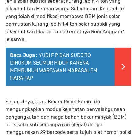
jenis solar subsidi seberat kurang lebih 4 ton yang
dikemudikan Herman warga Sidempuan. Kedua truk
yang telah dimodifikasi membawa BBM jenis solar
bermuatan kurang lebih 1,4 ton solar subsidi yang
dikemudikan Eko bersama kernetnya Roni Anggara,"
jelasnya.
Baca Juga :
YUDI F P DAN SUDJITO
DIHUKUM SEUMUR HIDUP KARENA
MEMBUNUH WARTAWAN MARASALEM
HARAHAP
Selanjutnya, Juru Bicara Polda Sumut itu
mengungkapkan modus kejahatan penyalahgunaan
pengangkutan dan niaga bahan bakar minyak (BBM)
jenis solar subsidi tanpa izin (ilegal) dengan
menggunakan 29 barcode serta tujuh plat nomor polisi