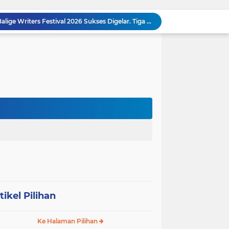
MEMBACA SUMATERA Balige Writers Festival 2026 Sukses Digelar. Tiga Hari Merawat Literasi, Budaya, dan Masa Depan Danau Toba
Dalam Rangka HUT RI ke-81 dan Hari Jadi ke-61 Tanjab Barat Bupati Tanjab Barat Secara Resmi Membukaan Lomba Domino
 Konsolidasi Gerindra Labuhanbatu
DIDUGA Tak Sesuai Spesifikasi, Proyek Rabat Beton Dana Desa Rp119,6 Juta di Sahkuda Bayu Disorot, Warga Minta Inspektorat Turun Periksa
Sabam Rajaguguk Serap Aspirasi Warga Bilah Hilir, Tegaskan Komitmen Kawal Program Prabowo untuk Kesejahteraan Rakyat
‎Wakil Bupati Audiensi dengan Wamenaker RI, Dorong Penguatan SDM dan Perlindungan Pekerja di Tanjung Jabung Barat ‎ ‎
HUT RI ke 81 dan Hari Jadi Kab, Tanjung Jabung Barat ke-62 Bupati Anwar Sadat Resmi Buka Lomba Mancing.
KABAG OPS POLRES TOBA DI NILAI KEHILANGAN INDEPENDENSI. PENGAMANAN PENEMBOKAN TANAH DI LAGUBOTI DAPAT SOROTAN.
BREAKING NEWS: Polsek Gunung Malela Gerebek Lokalisasi Bukit Maraja, Dua Perempuan Menangis Saat Diciduk Bersama Sabu
Meneguhkan Jati Diri Patambor Indonesia. PATAMBOR INDONESIA Akan Gelar RAKERNAS II Di Jakarta.
tikel Pilihan
Ke Halaman Pilihan