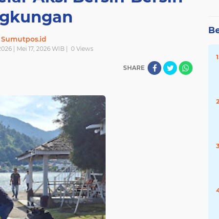
ngkungan
Be
Sumutpos.id
026 | Mei 17, 2026 WIB |
0
Views
SHARE