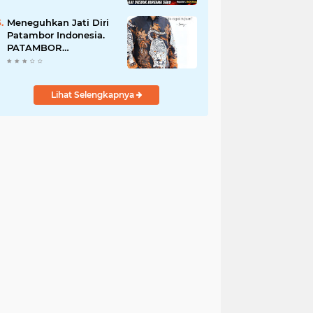
Perempuan Menangis
Saat Diciduk Bersama
Meneguhkan Jati Diri
Sabu
Patambor Indonesia.
PATAMBOR
INDONESIA Akan
Gelar RAKERNAS II Di
Jakarta.
Lihat Selengkapnya