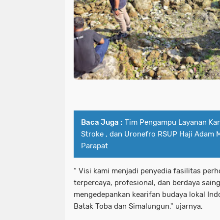
Baca Juga :
Tim Pengampu Layanan Kank
Stroke , dan Uronefro RSUP Haji Adam 
Parapat
“ Visi kami menjadi penyedia fasilitas per
terpercaya, profesional, dan berdaya sain
mengedepankan kearifan budaya lokal Ind
Batak Toba dan Simalungun," ujarnya,