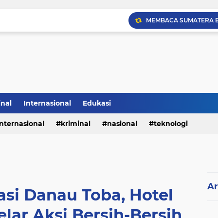
Sabam Rajaguguk Hadiri
inal
Internasional
Edukasi
internasional
kriminal
nasional
teknologi
Ar
si Danau Toba, Hotel
lar Aksi Bersih-Bersih