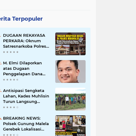
rita Terpopuler
DUGAAN REKAYASA
PERKARA: Oknum
Satresnarkoba Polres
Bengkalis Diduga
Palsukan Barang Bukti
Hingga Paksa Warga
M. Elmi Dilaporkan
Hadir di TKP
atas Dugaan
Penggelapan Dana
Pensiunan Guru dan
Pegawai PU, Polisi
Pastikan Proses
Antisipasi Sengketa
Hukum Berjalan
Lahan, Kades Muhlisin
Turun Langsung
Tinjau Batas Wilayah
Kubu I yang Diduga
Diserobot PT Jatim
BREAKING NEWS:
Jaya Perkasa
Polsek Gunung Malela
Gerebek Lokalisasi
Bukit Maraja, Dua