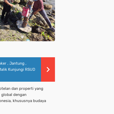
er , Jantung ,
Malik Kunjungi RSUD
hotelan dan properti yang
g global dengan
onesia, khususnya budaya