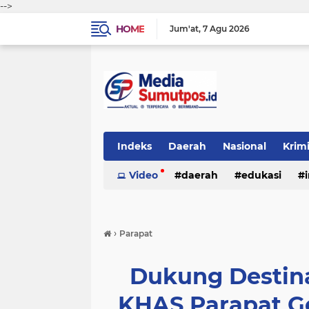
-->
HOME
Jum'at
7 Agu 2026
Indeks
Daerah
Nasional
Krim
Video
daerah
edukasi
›
Parapat
Dukung Destina
KHAS Parapat Ge