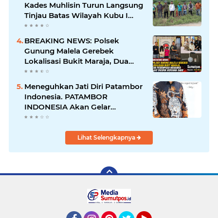
Kades Muhlisin Turun Langsung
Tinjau Batas Wilayah Kubu I
yang Diduga Diserobot PT Jatim
Jaya Perkasa
BREAKING NEWS: Polsek
Gunung Malela Gerebek
Lokalisasi Bukit Maraja, Dua
Perempuan Menangis Saat
Diciduk Bersama Sabu
Meneguhkan Jati Diri Patambor
Indonesia. PATAMBOR
INDONESIA Akan Gelar
RAKERNAS II Di Jakarta.
Lihat Selengkapnya