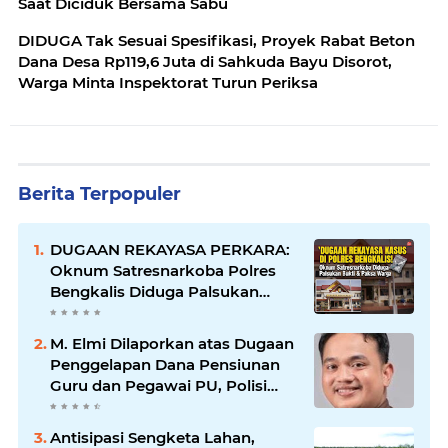
Saat Diciduk Bersama Sabu
DIDUGA Tak Sesuai Spesifikasi, Proyek Rabat Beton
Dana Desa Rp119,6 Juta di Sahkuda Bayu Disorot,
Warga Minta Inspektorat Turun Periksa
Berita Terpopuler
DUGAAN REKAYASA PERKARA:
Oknum Satresnarkoba Polres
Bengkalis Diduga Palsukan
Barang Bukti Hingga Paksa
Warga Hadir di TKP
M. Elmi Dilaporkan atas Dugaan
Penggelapan Dana Pensiunan
Guru dan Pegawai PU, Polisi
Pastikan Proses Hukum
Berjalan
Antisipasi Sengketa Lahan,