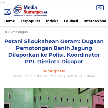
-->
Home
Terpopuler
Indeks
Edukasi
Internasional
›
Simalungun
Petani Siloukahean Geram: Dugaan
Pemotongan Benih Jagung
Dilaporkan ke Polisi, Koordinator
PPL Diminta Dicopot
Sumutpos.id
Selasa, 14 Oktober 2025 | Oktober 14, 2025 WIB |
0
Views