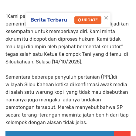
×
“Kami para petani sudah muak. Bantuan dari
Berita Terbaru
UPDATE
pemerintah untuk kesejahteraan kami malah dijadikan
kesempatan untuk memperkaya diri. Kami minta
oknum itu dicopot dan diproses hukum. Kami tidak
mau lagi dipimpin oleh pejabat bermental koruptor,”
tegas salah satu Ketua Kelompok Tani yang ditemui di
Siloukahean, Selasa (14/10/2025).
Sementara beberapa penyuluh pertanian (PPL)di
wilayah Silou Kahean ketika di konfirmasi awak media
di salah satu warung kopi yang tidak mau disebutkan
namanya juga mengakui adanya tindakan
pemotongan tersebut. Mereka menyebut bahwa SP
secara terang-terangan meminta jatah benih dari tiap
kelompok dengan alasan tidak jelas.