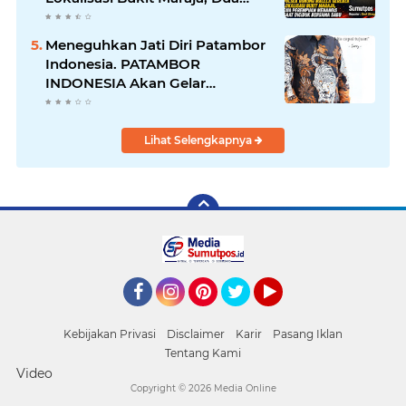
Perempuan Menangis Saat
Diciduk Bersama Sabu
Meneguhkan Jati Diri Patambor
Indonesia. PATAMBOR
INDONESIA Akan Gelar
RAKERNAS II Di Jakarta.
Lihat Selengkapnya
Facebook
Instagram
Pinterest
Twitter
YouTube
Kebijakan Privasi
Disclaimer
Karir
Pasang Iklan
Tentang Kami
Video
Copyright ©
2026 Media Online