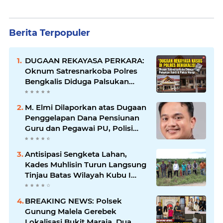
Berita Terpopuler
DUGAAN REKAYASA PERKARA:
Oknum Satresnarkoba Polres
Bengkalis Diduga Palsukan
Barang Bukti Hingga Paksa
Warga Hadir di TKP
M. Elmi Dilaporkan atas Dugaan
Penggelapan Dana Pensiunan
Guru dan Pegawai PU, Polisi
Pastikan Proses Hukum
Berjalan
Antisipasi Sengketa Lahan,
Kades Muhlisin Turun Langsung
Tinjau Batas Wilayah Kubu I
yang Diduga Diserobot PT Jatim
Jaya Perkasa
BREAKING NEWS: Polsek
Gunung Malela Gerebek
Lokalisasi Bukit Maraja, Dua