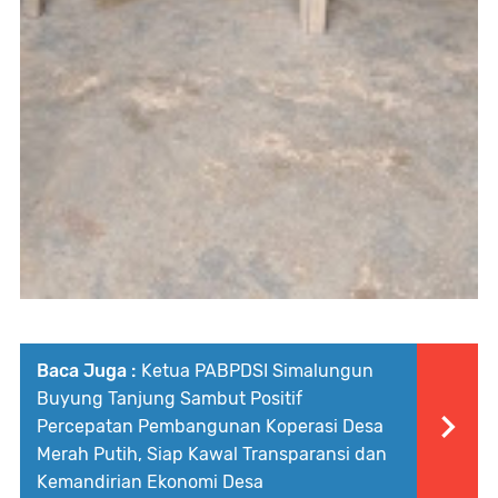
Baca Juga :
Ketua PABPDSI Simalungun
Buyung Tanjung Sambut Positif
Percepatan Pembangunan Koperasi Desa
Merah Putih, Siap Kawal Transparansi dan
Kemandirian Ekonomi Desa