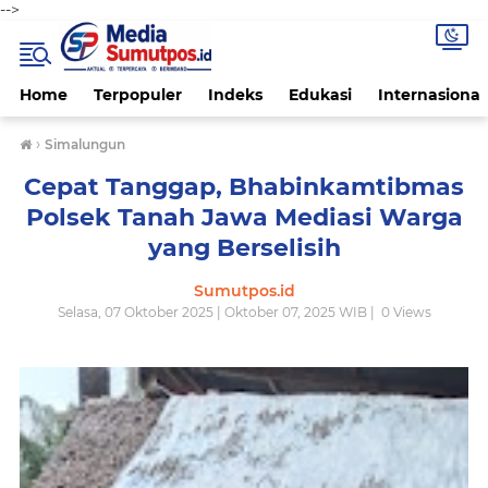
-->
Home
Terpopuler
Indeks
Edukasi
Internasional
›
Simalungun
Cepat Tanggap, Bhabinkamtibmas
Polsek Tanah Jawa Mediasi Warga
yang Berselisih
Sumutpos.id
Selasa, 07 Oktober 2025 | Oktober 07, 2025 WIB |
0
Views