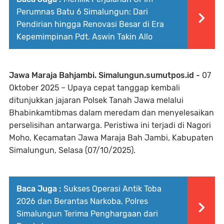
Perumnas Batu 6 Simalungun: Dari
Pendirian hingga Renovasi Besar di Era
Kepemimpinan Pdt. Aswin Takin Allo
Jawa Maraja Bahjambi. Simalungun.sumutpos.id -
07
Oktober 2025 – Upaya cepat tanggap kembali
ditunjukkan jajaran Polsek Tanah Jawa melalui
Bhabinkamtibmas dalam meredam dan menyelesaikan
perselisihan antarwarga. Peristiwa ini terjadi di Nagori
Moho, Kecamatan Jawa Maraja Bah Jambi, Kabupaten
Simalungun, Selasa (07/10/2025).
Baca Juga :
Sukses Operasi Antik Toba
2026 dan Berantas Narkoba, Polres
Simalungun Terima Penghargaan dari