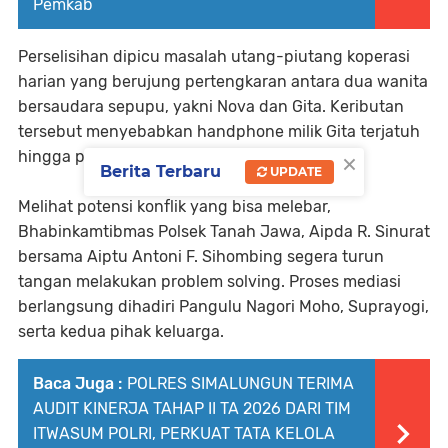
Pemkab
Perselisihan dipicu masalah utang-piutang koperasi
harian yang berujung pertengkaran antara dua wanita
bersaudara sepupu, yakni Nova dan Gita. Keributan
tersebut menyebabkan handphone milik Gita terjatuh
×
hingga pecah.
Berita Terbaru
UPDATE
Melihat potensi konflik yang bisa melebar,
Bhabinkamtibmas Polsek Tanah Jawa, Aipda R. Sinurat
bersama Aiptu Antoni F. Sihombing segera turun
tangan melakukan problem solving. Proses mediasi
berlangsung dihadiri Pangulu Nagori Moho, Suprayogi,
serta kedua pihak keluarga.
Baca Juga :
POLRES SIMALUNGUN TERIMA
AUDIT KINERJA TAHAP II TA 2026 DARI TIM
ITWASUM POLRI, PERKUAT TATA KELOLA