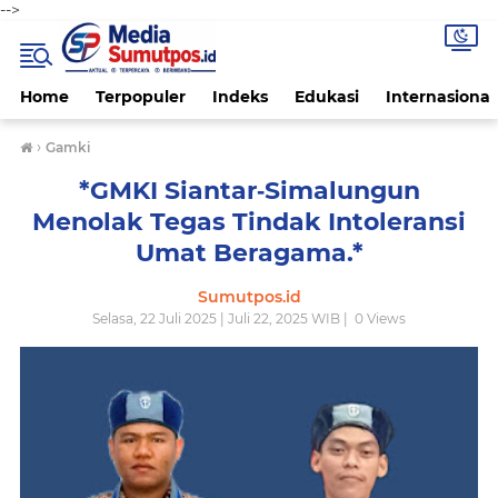
-->
Home
Terpopuler
Indeks
Edukasi
Internasional
›
Gamki
*GMKI Siantar‑Simalungun
Menolak Tegas Tindak Intoleransi
Umat Beragama.*
Sumutpos.id
Selasa, 22 Juli 2025 | Juli 22, 2025 WIB |
0
Views