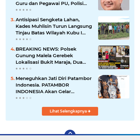
Guru dan Pegawai PU, Polisi
Pastikan Proses Hukum
Berjalan
Antisipasi Sengketa Lahan,
Kades Muhlisin Turun Langsung
Tinjau Batas Wilayah Kubu I
yang Diduga Diserobot PT Jatim
Jaya Perkasa
BREAKING NEWS: Polsek
Gunung Malela Gerebek
Lokalisasi Bukit Maraja, Dua
Perempuan Menangis Saat
Diciduk Bersama Sabu
Meneguhkan Jati Diri Patambor
Indonesia. PATAMBOR
INDONESIA Akan Gelar
RAKERNAS II Di Jakarta.
Lihat Selengkapnya