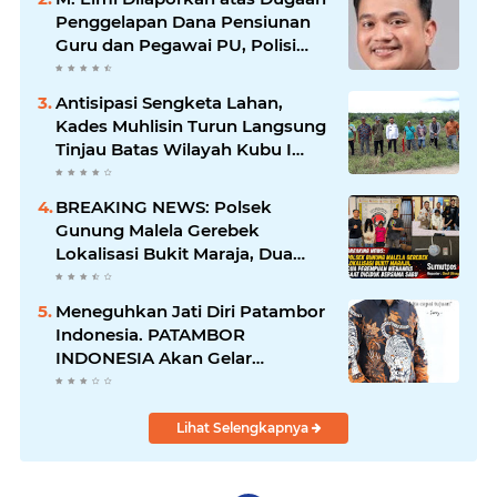
Penggelapan Dana Pensiunan
Guru dan Pegawai PU, Polisi
Pastikan Proses Hukum
Berjalan
Antisipasi Sengketa Lahan,
Kades Muhlisin Turun Langsung
Tinjau Batas Wilayah Kubu I
yang Diduga Diserobot PT Jatim
Jaya Perkasa
BREAKING NEWS: Polsek
Gunung Malela Gerebek
Lokalisasi Bukit Maraja, Dua
Perempuan Menangis Saat
Diciduk Bersama Sabu
Meneguhkan Jati Diri Patambor
Indonesia. PATAMBOR
INDONESIA Akan Gelar
RAKERNAS II Di Jakarta.
Lihat Selengkapnya