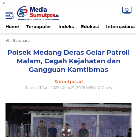
-->
Home
Terpopuler
Indeks
Edukasi
Internasional
›
Batubara
Polsek Medang Deras Gelar Patroli
Malam, Cegah Kejahatan dan
Gangguan Kamtibmas
Sumutpos.id
Sabtu, 21 Juni 2025 | Juni 21, 2025 WIB |
0
Views