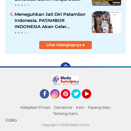
Perempuan Menangis Saat
Diciduk Bersama Sabu
Meneguhkan Jati Diri Patambor
Indonesia. PATAMBOR
INDONESIA Akan Gelar
RAKERNAS II Di Jakarta.
Lihat Selengkapnya
Facebook
Instagram
Pinterest
Twitter
YouTube
Kebijakan Privasi
Disclaimer
Karir
Pasang Iklan
Tentang Kami
Video
Copyright ©
2026 Media Online