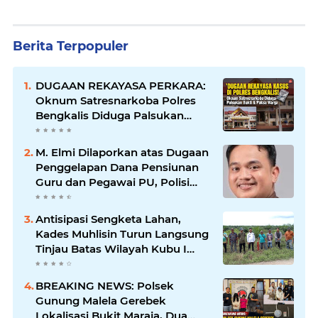
Berita Terpopuler
DUGAAN REKAYASA PERKARA:
Oknum Satresnarkoba Polres
Bengkalis Diduga Palsukan
Barang Bukti Hingga Paksa
Warga Hadir di TKP
M. Elmi Dilaporkan atas Dugaan
Penggelapan Dana Pensiunan
Guru dan Pegawai PU, Polisi
Pastikan Proses Hukum
Berjalan
Antisipasi Sengketa Lahan,
Kades Muhlisin Turun Langsung
Tinjau Batas Wilayah Kubu I
yang Diduga Diserobot PT Jatim
Jaya Perkasa
BREAKING NEWS: Polsek
Gunung Malela Gerebek
Lokalisasi Bukit Maraja, Dua