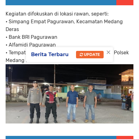
Kegiatan difokuskan di lokasi rawan, seperti:
• Simpang Empat Pagurawan, Kecamatan Medang
Deras
• Bank BRI Pagurawan
• Alfamidi Pagurawan
×
• Tempat-tempat keramaian di wilayah hukum Polsek
Berita Terbaru
UPDATE
Medang Deras