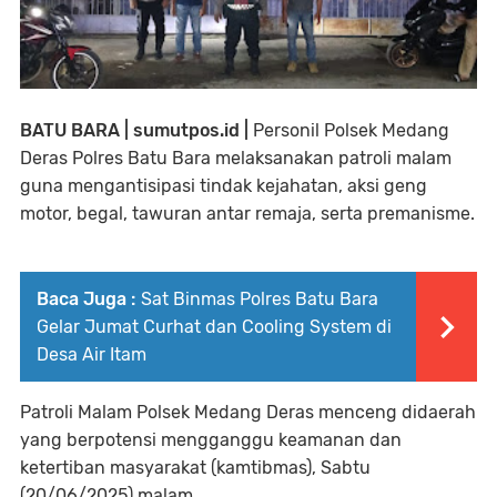
BATU BARA | sumutpos.id |
Personil Polsek Medang
Deras Polres Batu Bara melaksanakan patroli malam
guna mengantisipasi tindak kejahatan, aksi geng
motor, begal, tawuran antar remaja, serta premanisme.
Baca Juga :
Sat Binmas Polres Batu Bara
Gelar Jumat Curhat dan Cooling System di
Desa Air Itam
Patroli Malam Polsek Medang Deras menceng didaerah
yang berpotensi mengganggu keamanan dan
ketertiban masyarakat (kamtibmas), Sabtu
(20/06/2025) malam.