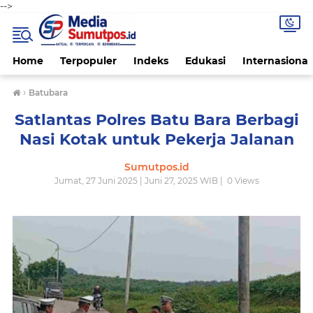
-->
Home
Terpopuler
Indeks
Edukasi
Internasional
›
Batubara
Satlantas Polres Batu Bara Berbagi
Nasi Kotak untuk Pekerja Jalanan
Sumutpos.id
Jumat, 27 Juni 2025 | Juni 27, 2025 WIB |
0
Views