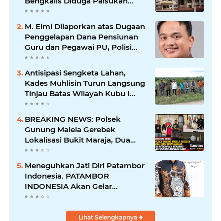
Bengkalis Diduga Palsukan
Barang Bukti Hingga Paksa
Warga Hadir di TKP
M. Elmi Dilaporkan atas Dugaan
Penggelapan Dana Pensiunan
Guru dan Pegawai PU, Polisi
Pastikan Proses Hukum
Berjalan
Antisipasi Sengketa Lahan,
Kades Muhlisin Turun Langsung
Tinjau Batas Wilayah Kubu I
yang Diduga Diserobot PT Jatim
Jaya Perkasa
BREAKING NEWS: Polsek
Gunung Malela Gerebek
Lokalisasi Bukit Maraja, Dua
Perempuan Menangis Saat
Diciduk Bersama Sabu
Meneguhkan Jati Diri Patambor
Indonesia. PATAMBOR
INDONESIA Akan Gelar
RAKERNAS II Di Jakarta.
Lihat Selengkapnya