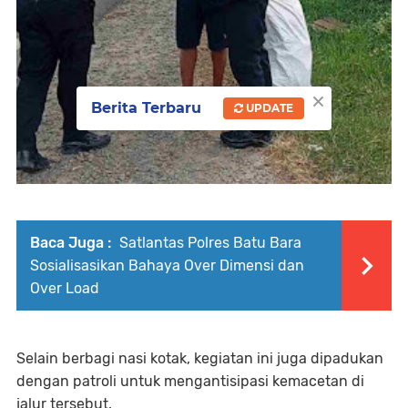
×
Berita Terbaru
UPDATE
Baca Juga :
Satlantas Polres Batu Bara
Sosialisasikan Bahaya Over Dimensi dan
Over Load
Selain berbagi nasi kotak, kegiatan ini juga dipadukan
dengan patroli untuk mengantisipasi kemacetan di
jalur tersebut.