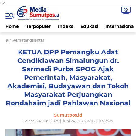
-->
Home
Terpopuler
Indeks
Edukasi
Internasional
›
Pematangsiantar
KETUA DPP Pemangku Adat
Cendikiawan Simalungun dr.
Sarmedi Purba SPOG Ajak
Pemerintah, Masyarakat,
Akademisi, Budayawan dan Tokoh
Masyarakat Perjuangkan
Rondahaim jadi Pahlawan Nasional
Sumutpos.id
Selasa, 24 Juni 2025 | Juni 24, 2025 WIB |
0
Views