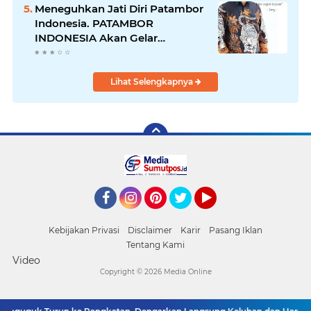
Diciduk Bersama Sabu
Meneguhkan Jati Diri Patambor
Indonesia. PATAMBOR
INDONESIA Akan Gelar
RAKERNAS II Di Jakarta.
Lihat Selengkapnya
Facebook
Instagram
Pinterest
Twitter
YouTube
Kebijakan Privasi
Disclaimer
Karir
Pasang Iklan
Tentang Kami
Video
Copyright ©
2026 Media Online