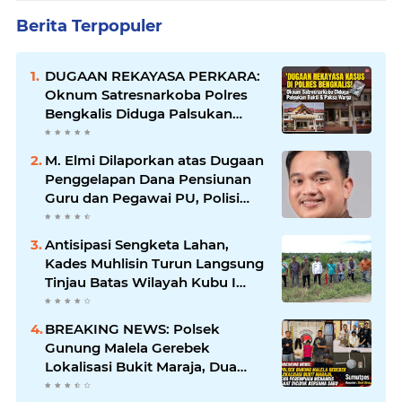
Berita Terpopuler
DUGAAN REKAYASA PERKARA:
Oknum Satresnarkoba Polres
Bengkalis Diduga Palsukan
Barang Bukti Hingga Paksa
Warga Hadir di TKP
M. Elmi Dilaporkan atas Dugaan
Penggelapan Dana Pensiunan
Guru dan Pegawai PU, Polisi
Pastikan Proses Hukum
Berjalan
Antisipasi Sengketa Lahan,
Kades Muhlisin Turun Langsung
Tinjau Batas Wilayah Kubu I
yang Diduga Diserobot PT Jatim
Jaya Perkasa
BREAKING NEWS: Polsek
Gunung Malela Gerebek
Lokalisasi Bukit Maraja, Dua
Perempuan Menangis Saat