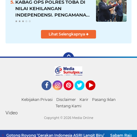
KABAG OPS POLRES TOBA DI
NILAI KEHILANGAN
INDEPENDENSI. PENGAMANAN
PENEMBOKAN TANAH DI
LAGUBOTI DAPAT SOROTAN.
Lihat Selengkapnya
Facebook
Instagram
Pinterest
Twitter
YouTube
Kebijakan Privasi
Disclaimer
Karir
Pasang Iklan
Tentang Kami
Video
Copyright ©
2026 Media Online
Gotong Royong ‘Gerakan Indonesia ASRI Langit Biru’
Sabam Rajaguguk