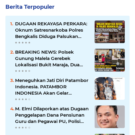
Berita Terpopuler
DUGAAN REKAYASA PERKARA:
Oknum Satresnarkoba Polres
Bengkalis Diduga Palsukan
Barang Bukti Hingga Paksa
Warga Hadir di TKP
BREAKING NEWS: Polsek
Gunung Malela Gerebek
Lokalisasi Bukit Maraja, Dua
Perempuan Menangis Saat
Diciduk Bersama Sabu
Meneguhkan Jati Diri Patambor
Indonesia. PATAMBOR
INDONESIA Akan Gelar
RAKERNAS II Di Jakarta.
M. Elmi Dilaporkan atas Dugaan
Penggelapan Dana Pensiunan
Guru dan Pegawai PU, Polisi
Pastikan Proses Hukum
Berjalan