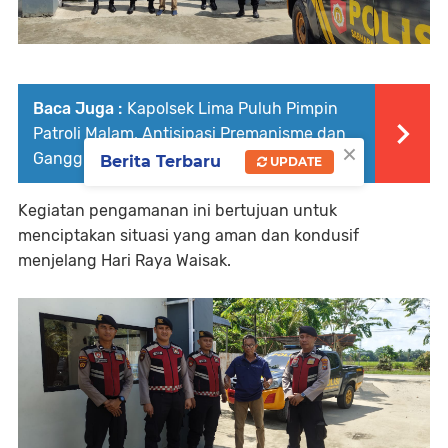
Baca Juga :
Kapolsek Lima Puluh Pimpin
Patroli Malam, Antisipasi Premanisme dan
×
Gangguan 3C
Berita Terbaru
UPDATE
Kegiatan pengamanan ini bertujuan untuk
menciptakan situasi yang aman dan kondusif
menjelang Hari Raya Waisak.