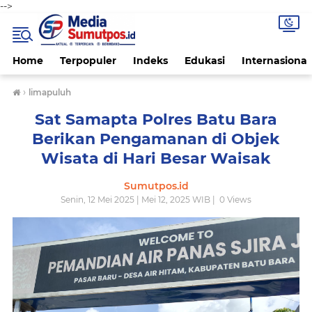
-->
Home
Terpopuler
Indeks
Edukasi
Internasional
›
limapuluh
Sat Samapta Polres Batu Bara
Berikan Pengamanan di Objek
Wisata di Hari Besar Waisak
Sumutpos.id
Senin, 12 Mei 2025 | Mei 12, 2025 WIB |
0
Views