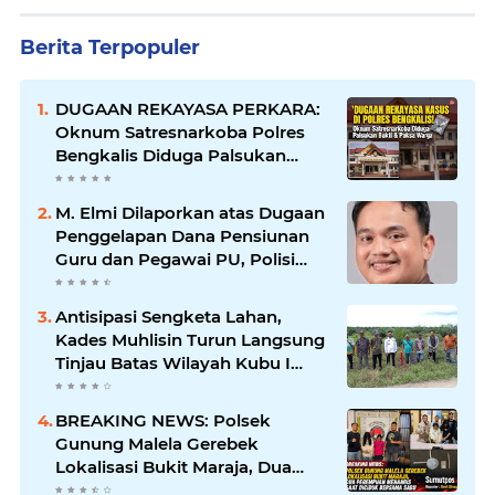
Berita Terpopuler
DUGAAN REKAYASA PERKARA:
Oknum Satresnarkoba Polres
Bengkalis Diduga Palsukan
Barang Bukti Hingga Paksa
Warga Hadir di TKP
M. Elmi Dilaporkan atas Dugaan
Penggelapan Dana Pensiunan
Guru dan Pegawai PU, Polisi
Pastikan Proses Hukum
Berjalan
Antisipasi Sengketa Lahan,
Kades Muhlisin Turun Langsung
Tinjau Batas Wilayah Kubu I
yang Diduga Diserobot PT Jatim
Jaya Perkasa
BREAKING NEWS: Polsek
Gunung Malela Gerebek
Lokalisasi Bukit Maraja, Dua
Perempuan Menangis Saat