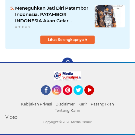
Diciduk Bersama Sabu
Meneguhkan Jati Diri Patambor
Indonesia. PATAMBOR
INDONESIA Akan Gelar
RAKERNAS II Di Jakarta.
Lihat Selengkapnya
Facebook
Instagram
Pinterest
Twitter
YouTube
Kebijakan Privasi
Disclaimer
Karir
Pasang Iklan
Tentang Kami
Video
Copyright ©
2026 Media Online