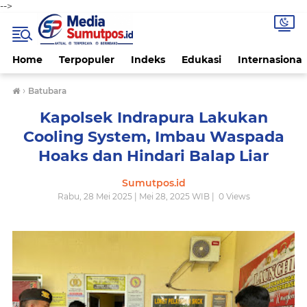
-->
Home
Terpopuler
Indeks
Edukasi
Internasional
›
Batubara
Kapolsek Indrapura Lakukan
Cooling System, Imbau Waspada
Hoaks dan Hindari Balap Liar
Sumutpos.id
Rabu, 28 Mei 2025 | Mei 28, 2025 WIB |
0
Views