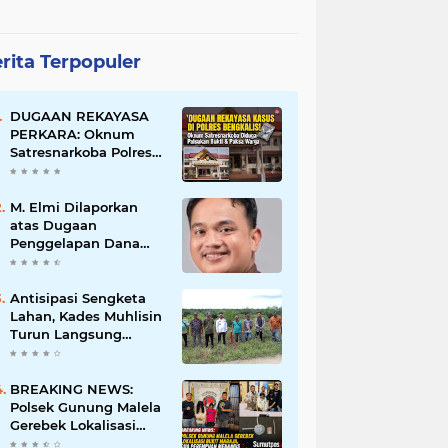
rita Terpopuler
DUGAAN REKAYASA
PERKARA: Oknum
Satresnarkoba Polres
Bengkalis Diduga
Palsukan Barang Bukti
Hingga Paksa Warga
M. Elmi Dilaporkan
Hadir di TKP
atas Dugaan
Penggelapan Dana
Pensiunan Guru dan
Pegawai PU, Polisi
Pastikan Proses
Antisipasi Sengketa
Hukum Berjalan
Lahan, Kades Muhlisin
Turun Langsung
Tinjau Batas Wilayah
Kubu I yang Diduga
Diserobot PT Jatim
BREAKING NEWS:
Jaya Perkasa
Polsek Gunung Malela
Gerebek Lokalisasi
Bukit Maraja, Dua