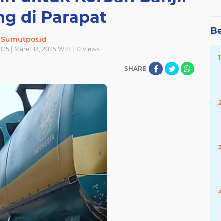
g di Parapat
Be
Sumutpos.id
025 | Maret 18, 2025 WIB |
0
Views
SHARE