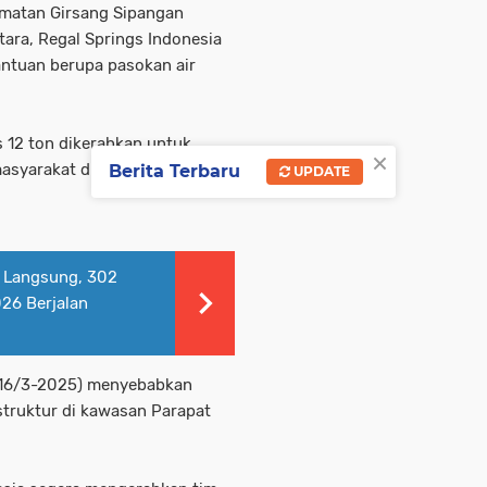
amatan Girsang Sipangan
ara, Regal Springs Indonesia
ntuan berupa pasokan air
s 12 ton dikerahkan untuk
×
asyarakat di wilayah
Berita Terbaru
UPDATE
 Langsung, 302
26 Berjalan
 (16/3-2025) menyebabkan
struktur di kawasan Parapat