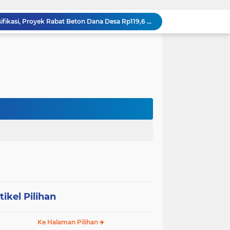
DIDUGA Tak Sesuai Spesifikasi, Proyek Rabat Beton Dana Desa Rp119,6 Juta di Sahkuda Bayu Disorot, Warga Minta Inspektorat Turun Periksa
GMKI Pematangsiantar–Simalungun siap Laksanakan Pengabdian Masyarakat "
Ralat berita, tanggal 29 juli 2026, DIDUGA Tak Sesuai Spesifikasi, Proyek Rabat Beton Dana Desa Rp119,6 Juta di Sahkuda Bayu Disorot, Warga Minta Inspektorat Turun Periksa
REKAMAN PEMERIKSAAN BUKTI: Oknum Satresnarkoba Polres Bengkalis Diduga Seret Warga Tak di TKP, Palsukan Barang Bukti & Waktu Penangkapan.
KABAG OPS POLRES TOBA DI NILAI KEHILANGAN INDEPENDENSI. PENGAMANAN PENEMBOKAN TANAH DI LAGUBOTI DAPAT SOROTAN.
BREAKING NEWS: Polsek Gunung Malela Gerebek Lokalisasi Bukit Maraja, Dua Perempuan Menangis Saat Diciduk Bersama Sabu
Meneguhkan Jati Diri Patambor Indonesia. PATAMBOR INDONESIA Akan Gelar RAKERNAS II Di Jakarta.
MEMBACA SUMATERA Balige Writers Festival 2026 Sukses Digelar. Tiga Hari Merawat Literasi, Budaya, dan Masa Depan Danau Toba
Dalam Rangka HUT RI ke-81 dan Hari Jadi ke-61 Tanjab Barat Bupati Tanjab Barat Secara Resmi Membukaan Lomba Domino
 Konsolidasi Gerindra Labuhanbatu
tikel Pilihan
Ke Halaman Pilihan