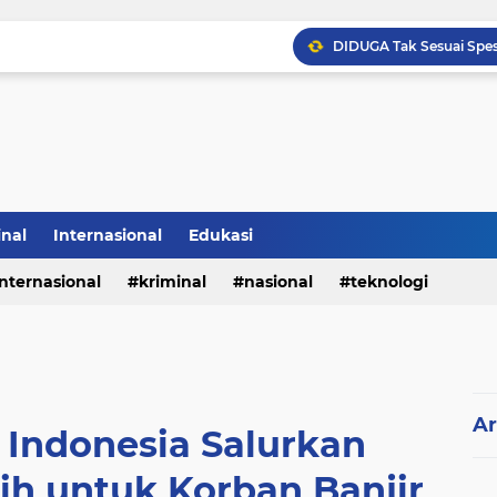
inal
Internasional
Edukasi
internasional
kriminal
nasional
teknologi
Sabam Rajaguguk Hadiri
Ar
 Indonesia Salurkan
ih untuk Korban Banjir