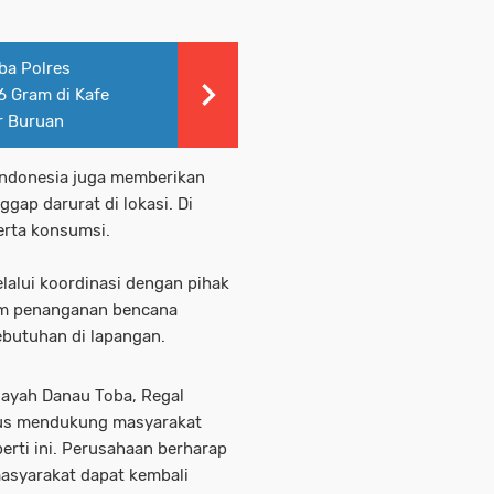
ba Polres
 Gram di Kafe
r Buruan
s Indonesia juga memberikan
gap darurat di lokasi. Di
serta konsumsi.
lalui koordinasi dengan pihak
im penanganan bencana
ebutuhan di lapangan.
layah Danau Toba, Regal
rus mendukung masyarakat
perti ini. Perusahaan berharap
masyarakat dapat kembali