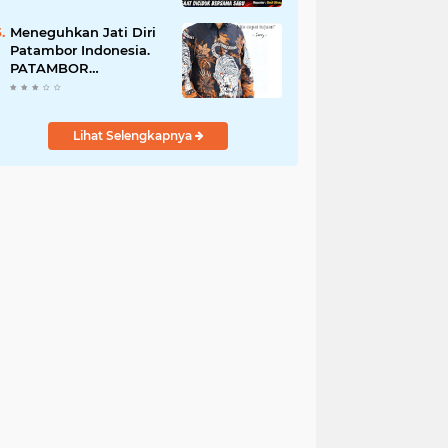
Perempuan Menangis
Saat Diciduk Bersama
Meneguhkan Jati Diri
Sabu
Patambor Indonesia.
PATAMBOR
INDONESIA Akan
Gelar RAKERNAS II Di
Jakarta.
Lihat Selengkapnya