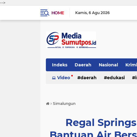
-->
HOME
Kamis
6 Agu 2026
Indeks
Daerah
Nasional
Krim
Video
daerah
edukasi
›
Simalungun
Regal Springs
Bantuan Air Bers