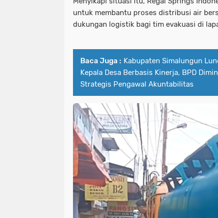
Menyikapi situasi itu, Regal Springs Indo
untuk membantu proses distribusi air ber
dukungan logistik bagi tim evakuasi di la
Baca Juga :
Kabupaten Simalungun Lun
Kepala Desa Berbasis Kinerja, BPD Dimin
Strategis Pengawal Akuntabilitas