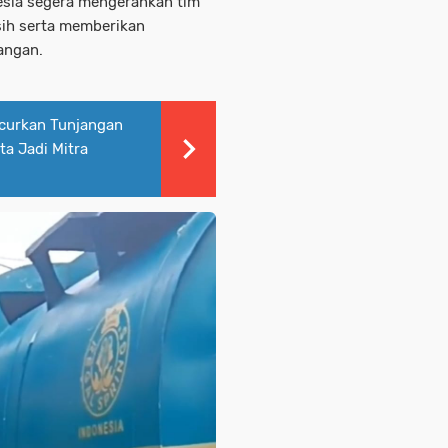
nesia segera mengerahkan tim
sih serta memberikan
pangan.
curkan Tunjangan
ta Jadi Mitra