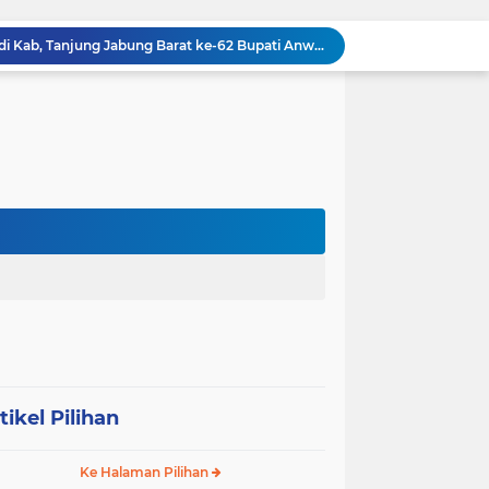
HUT RI ke 81 dan Hari Jadi Kab, Tanjung Jabung Barat ke-62 Bupati Anwar Sadat Resmi Buka Lomba Mancing.
KABAG OPS POLRES TOBA DI NILAI KEHILANGAN INDEPENDENSI. PENGAMANAN PENEMBOKAN TANAH DI LAGUBOTI DAPAT SOROTAN.
BREAKING NEWS: Polsek Gunung Malela Gerebek Lokalisasi Bukit Maraja, Dua Perempuan Menangis Saat Diciduk Bersama Sabu
Meneguhkan Jati Diri Patambor Indonesia. PATAMBOR INDONESIA Akan Gelar RAKERNAS II Di Jakarta.
MEMBACA SUMATERA Balige Writers Festival 2026 Sukses Digelar. Tiga Hari Merawat Literasi, Budaya, dan Masa Depan Danau Toba
Dalam Rangka HUT RI ke-81 dan Hari Jadi ke-61 Tanjab Barat Bupati Tanjab Barat Secara Resmi Membukaan Lomba Domino
 Konsolidasi Gerindra Labuhanbatu
DIDUGA Tak Sesuai Spesifikasi, Proyek Rabat Beton Dana Desa Rp119,6 Juta di Sahkuda Bayu Disorot, Warga Minta Inspektorat Turun Periksa
Sabam Rajaguguk Serap Aspirasi Warga Bilah Hilir, Tegaskan Komitmen Kawal Program Prabowo untuk Kesejahteraan Rakyat
‎Wakil Bupati Audiensi dengan Wamenaker RI, Dorong Penguatan SDM dan Perlindungan Pekerja di Tanjung Jabung Barat ‎ ‎
tikel Pilihan
Ke Halaman Pilihan