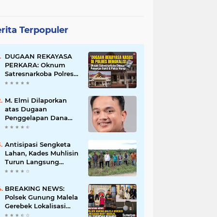
rita Terpopuler
DUGAAN REKAYASA
PERKARA: Oknum
Satresnarkoba Polres
Bengkalis Diduga
Palsukan Barang Bukti
Hingga Paksa Warga
M. Elmi Dilaporkan
Hadir di TKP
atas Dugaan
Penggelapan Dana
Pensiunan Guru dan
Pegawai PU, Polisi
Pastikan Proses
Antisipasi Sengketa
Hukum Berjalan
Lahan, Kades Muhlisin
Turun Langsung
Tinjau Batas Wilayah
Kubu I yang Diduga
Diserobot PT Jatim
BREAKING NEWS:
Jaya Perkasa
Polsek Gunung Malela
Gerebek Lokalisasi
Bukit Maraja, Dua