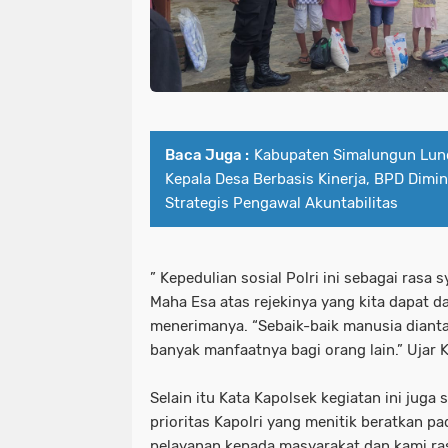
Baca Juga :
Kabupaten Simalungun Lun
Kepala Desa Berbasis Kinerja, BPD Dimin
Strategis Pengawal Akuntabilitas
” Kepedulian sosial Polri ini sebagai rasa
Maha Esa atas rejekinya yang kita dapat d
menerimanya. “Sebaik-baik manusia diant
banyak manfaatnya bagi orang lain.” Ujar 
Selain itu Kata Kapolsek kegiatan ini juga
prioritas Kapolri yang menitik beratkan p
pelayanan kepada masyarakat dan kami ra