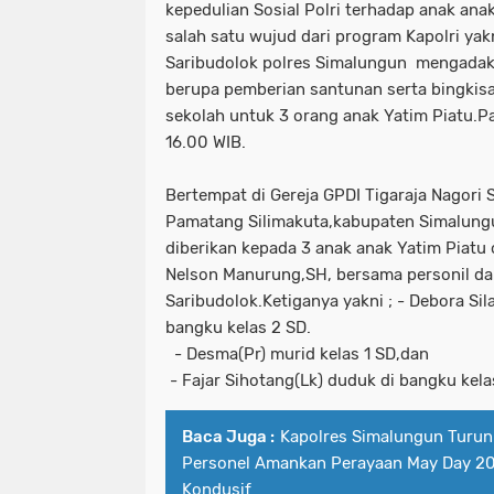
kepedulian Sosial Polri terhadap anak ana
salah satu wujud dari program Kapolri yakn
Saribudolok polres Simalungun mengadaka
berupa pemberian santunan serta bingki
sekolah untuk 3 orang anak Yatim Piatu.P
16.00 WIB.
Bertempat di Gereja GPDI Tigaraja Nagori 
Pamatang Silimakuta,kabupaten Simalung
diberikan kepada 3 anak anak Yatim Piatu
Nelson Manurung,SH, bersama personil da
Saribudolok.Ketiganya yakni ; - Debora Sil
bangku kelas 2 SD.
- Desma(Pr) murid kelas 1 SD,dan
- Fajar Sihotang(Lk) duduk di bangku kela
Baca Juga :
Kapolres Simalungun Turun
Personel Amankan Perayaan May Day 20
Kondusif