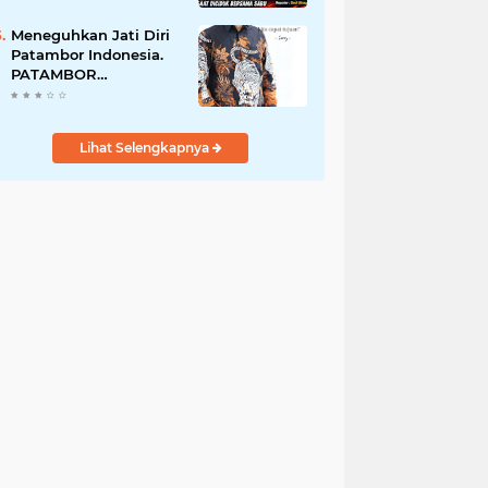
Perempuan Menangis
Saat Diciduk Bersama
Meneguhkan Jati Diri
Sabu
Patambor Indonesia.
PATAMBOR
INDONESIA Akan
Gelar RAKERNAS II Di
Jakarta.
Lihat Selengkapnya