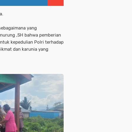
a.
h sebagaimana yang
anurung ,SH bahwa pemberian
ntuk kepedulian Polri terhadap
nikmat dan karunia yang