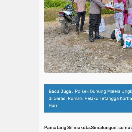
Baca Juga :
Polsek Gunung Malela Ung
di Garasi Rumah, Pelaku Tetangga Korb
Hari
Pamatang Silimakuta,Simalungun. sumutp