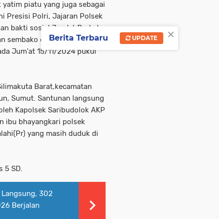
k yatim piatu yang juga sebagai
i Presisi Polri, Jajaran Polsek
n bakti sosial Jum'at Barkah
×
Berita Terbaru
UPDATE
san sembako dan perlengkapan
ada Jum'at 15/11/2024 pukul
Silimakuta Barat,kecamatan
un, Sumut. Santunan langsung
 oleh Kapolsek Saribudolok AKP
n ibu bhayangkari polsek
alahi(Pr) yang masih duduk di
s 5 SD.
 Langsung, 302
26 Berjalan