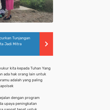
curkan Tunjangan
ta Jadi Mitra
 syukur kita kepada Tuhan Yang
an ada hak orang lain untuk
aramu adalah yang paling
Kapolsek
 sejalan dengan program
ada upaya peningkatan
sa sangat tepat untuk