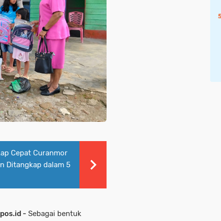
kap Cepat Curanmor
an Ditangkap dalam 5
os.id -
Sebagai bentuk