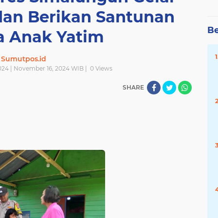
dan Berikan Santunan
Be
 Anak Yatim
Sumutpos.id
024 | November 16, 2024 WIB |
0
Views
SHARE