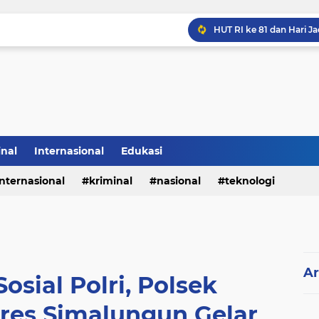
Sabam Rajaguguk Hadiri
inal
Internasional
Edukasi
internasional
kriminal
nasional
teknologi
Ar
osial Polri, Polsek
lres Simalungun Gelar