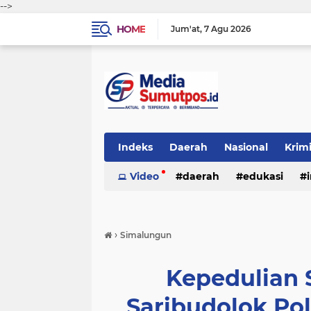
-->
HOME
Jum'at
7 Agu 2026
Indeks
Daerah
Nasional
Krim
Video
daerah
edukasi
›
Simalungun
Kepedulian S
Saribudolok Po