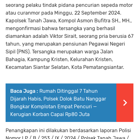
seorang pelaku tindak pidana pencurian sepeda motor
atau curanmor pada Minggu, 22 September 2024.
Kapolsek Tanah Jawa, Kompol Asmon Bufitra SH., MH.,
mengonfirmasi bahwa tersangka yang berhasil
diamankan adalah Viktor Sirait, seorang pria berusia 67
tahun, yang merupakan pensiunan Pegawai Negeri
Sipil (PNS). Tersangka merupakan warga Jalan
Bahagia, Kampung Kristen, Kelurahan Kristen,
Kecamatan Siantar Selatan, Kota Pematangsiantar.
Baca Juga :
Rumah Ditinggal 7 Tahun
Dijarah Habis, Polsek Dolok Batu Nanggar
Bongkar Komplotan Empat Pencuri —
Kerugian Korban Capai Rp80 Juta
Penangkapan ini dilakukan berdasarkan laporan Polisi
Nomor LP / B / 253 / IX / 2024 / Polsek Tanah Jawa /