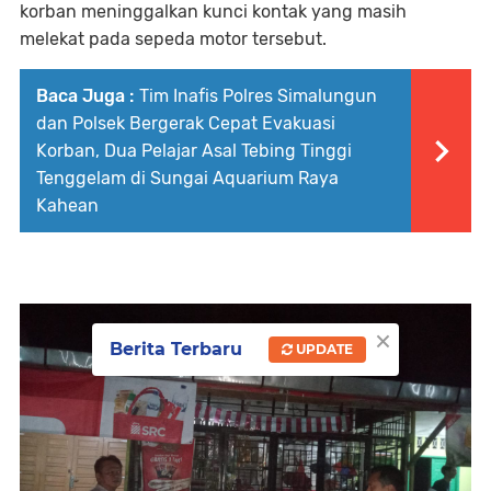
korban meninggalkan kunci kontak yang masih
melekat pada sepeda motor tersebut.
Baca Juga :
Tim Inafis Polres Simalungun
dan Polsek Bergerak Cepat Evakuasi
Korban, Dua Pelajar Asal Tebing Tinggi
Tenggelam di Sungai Aquarium Raya
Kahean
×
Berita Terbaru
UPDATE