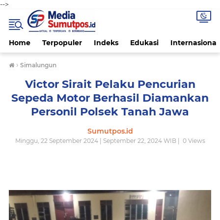
-->
Home
Terpopuler
Indeks
Edukasi
Internasional
›
Simalungun
Victor Sirait Pelaku Pencurian
Sepeda Motor Berhasil Diamankan
Personil Polsek Tanah Jawa
Sumutpos.id
Minggu, 22 September 2024 | September 22, 2024 WIB |
0
Views