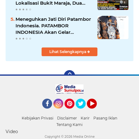
Lokalisasi Bukit Maraja, Dua
Perempuan Menangis Saat
Diciduk Bersama Sabu
Meneguhkan Jati Diri Patambor
Indonesia. PATAMBOR
INDONESIA Akan Gelar
RAKERNAS II Di Jakarta.
Lihat Selengkapnya
Facebook
Instagram
Pinterest
Twitter
YouTube
Kebijakan Privasi
Disclaimer
Karir
Pasang Iklan
Tentang Kami
Video
Copyright ©
2026 Media Online