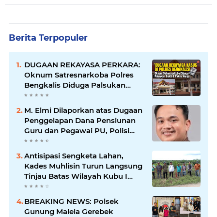
Berita Terpopuler
DUGAAN REKAYASA PERKARA:
Oknum Satresnarkoba Polres
Bengkalis Diduga Palsukan
Barang Bukti Hingga Paksa
Warga Hadir di TKP
M. Elmi Dilaporkan atas Dugaan
Penggelapan Dana Pensiunan
Guru dan Pegawai PU, Polisi
Pastikan Proses Hukum
Berjalan
Antisipasi Sengketa Lahan,
Kades Muhlisin Turun Langsung
Tinjau Batas Wilayah Kubu I
yang Diduga Diserobot PT Jatim
Jaya Perkasa
BREAKING NEWS: Polsek
Gunung Malela Gerebek