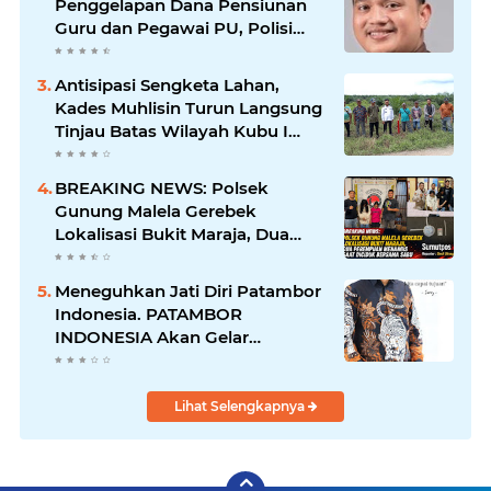
Penggelapan Dana Pensiunan
Guru dan Pegawai PU, Polisi
Pastikan Proses Hukum
Berjalan
Antisipasi Sengketa Lahan,
Kades Muhlisin Turun Langsung
Tinjau Batas Wilayah Kubu I
yang Diduga Diserobot PT Jatim
Jaya Perkasa
BREAKING NEWS: Polsek
Gunung Malela Gerebek
Lokalisasi Bukit Maraja, Dua
Perempuan Menangis Saat
Diciduk Bersama Sabu
Meneguhkan Jati Diri Patambor
Indonesia. PATAMBOR
INDONESIA Akan Gelar
RAKERNAS II Di Jakarta.
Lihat Selengkapnya