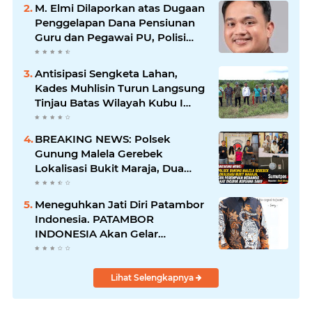
Warga Hadir di TKP
M. Elmi Dilaporkan atas Dugaan
Penggelapan Dana Pensiunan
Guru dan Pegawai PU, Polisi
Pastikan Proses Hukum
Berjalan
Antisipasi Sengketa Lahan,
Kades Muhlisin Turun Langsung
Tinjau Batas Wilayah Kubu I
yang Diduga Diserobot PT Jatim
Jaya Perkasa
BREAKING NEWS: Polsek
Gunung Malela Gerebek
Lokalisasi Bukit Maraja, Dua
Perempuan Menangis Saat
Diciduk Bersama Sabu
Meneguhkan Jati Diri Patambor
Indonesia. PATAMBOR
INDONESIA Akan Gelar
RAKERNAS II Di Jakarta.
Lihat Selengkapnya