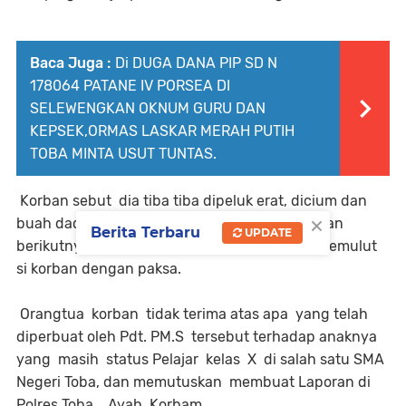
Baca Juga :
Di DUGA DANA PIP SD N
178064 PATANE IV PORSEA DI
SELEWENGKAN OKNUM GURU DAN
KEPSEK,ORMAS LASKAR MERAH PUTIH
TOBA MINTA USUT TUNTAS.
Korban sebut dia tiba tiba dipeluk erat, dicium dan
×
buah dadanya di raba, diremas, dan perbuatan
Berita Terbaru
UPDATE
berikutnya alat vital pak Pendeta dimasukan kemulut
si korban dengan paksa.
Orangtua korban tidak terima atas apa yang telah
diperbuat oleh Pdt. PM.S tersebut terhadap anaknya
yang masih status Pelajar kelas X di salah satu SMA
Negeri Toba, dan memutuskan membuat Laporan di
Polres Toba, Ayah Korbam