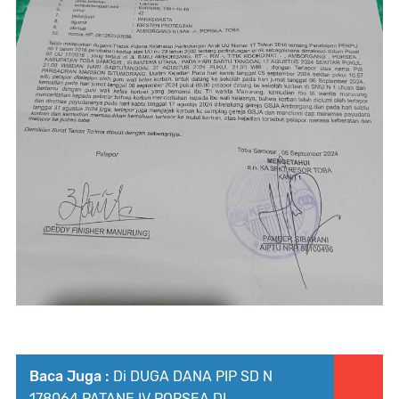
Baca Juga :
Di DUGA DANA PIP SD N
178064 PATANE IV PORSEA DI