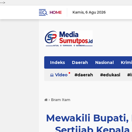
-->
HOME
Kamis
6 Agu 2026
Indeks
Daerah
Nasional
Krim
Video
daerah
edukasi
›
Bram Itam
Mewakili Bupati, 
Sertijab Kepala