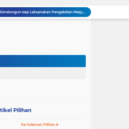
Ralat berita, tanggal 29 juli 2026, DIDUGA Tak Sesuai Spesifikasi, Proyek Rabat Beton Dana Desa Rp119,6 Juta di Sahkuda Bayu Disorot, Warga Minta Inspektorat Turun Periksa
REKAMAN PEMERIKSAAN BUKTI: Oknum Satresnarkoba Polres Bengkalis Diduga Seret Warga Tak di TKP, Palsukan Barang Bukti & Waktu Penangkapan.
KABAG OPS POLRES TOBA DI NILAI KEHILANGAN INDEPENDENSI. PENGAMANAN PENEMBOKAN TANAH DI LAGUBOTI DAPAT SOROTAN.
BREAKING NEWS: Polsek Gunung Malela Gerebek Lokalisasi Bukit Maraja, Dua Perempuan Menangis Saat Diciduk Bersama Sabu
Meneguhkan Jati Diri Patambor Indonesia. PATAMBOR INDONESIA Akan Gelar RAKERNAS II Di Jakarta.
MEMBACA SUMATERA Balige Writers Festival 2026 Sukses Digelar. Tiga Hari Merawat Literasi, Budaya, dan Masa Depan Danau Toba
Dalam Rangka HUT RI ke-81 dan Hari Jadi ke-61 Tanjab Barat Bupati Tanjab Barat Secara Resmi Membukaan Lomba Domino
 Konsolidasi Gerindra Labuhanbatu
DIDUGA Tak Sesuai Spesifikasi, Proyek Rabat Beton Dana Desa Rp119,6 Juta di Sahkuda Bayu Disorot, Warga Minta Inspektorat Turun Periksa
GMKI Pematangsiantar–Simalungun siap Laksanakan Pengabdian Masyarakat "
tikel Pilihan
Ke Halaman Pilihan