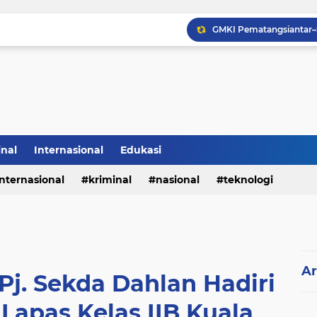
Sabam Rajaguguk Hadiri
inal
Internasional
Edukasi
internasional
kriminal
nasional
teknologi
Ar
Pj. Sekda Dahlan Hadiri
 Lapas Kelas IIB Kuala