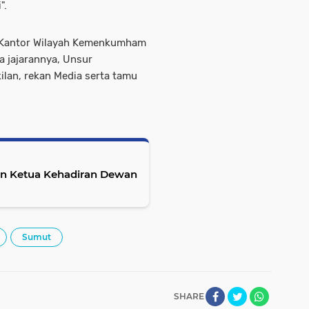
i".
la Kantor Wilayah Kemenkumham
ta jajarannya, Unsur
ilan, rekan Media serta tamu
an Ketua Kehadiran Dewan
Sumut
SHARE