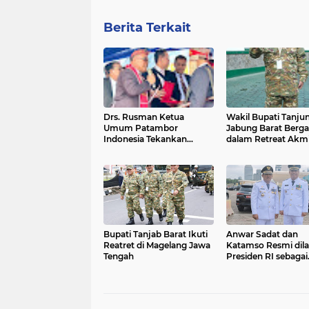
Berita Terkait
Drs. Rusman Ketua
Wakil Bupati Tanju
Umum Patambor
Jabung Barat Berg
Indonesia Tekankan
dalam Retreat Akmil
Persatuan dan Warisan
Dapat Pembekalan 
Budaya . (Dalam
Pemimpin Nasional
Peresmian Tambak Raja
Manurung Simanoroni di
Sibisa)
Bupati Tanjab Barat Ikuti
Anwar Sadat dan
Reatret di Magelang Jawa
Katamso Resmi dila
Tengah
Presiden RI sebagai
Bupati dan Wakil B
Tanjab Barat