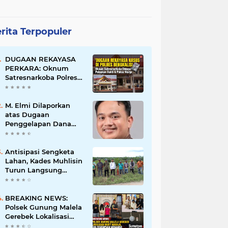
rita Terpopuler
DUGAAN REKAYASA
PERKARA: Oknum
Satresnarkoba Polres
Bengkalis Diduga
Palsukan Barang Bukti
Hingga Paksa Warga
M. Elmi Dilaporkan
Hadir di TKP
atas Dugaan
Penggelapan Dana
Pensiunan Guru dan
Pegawai PU, Polisi
Pastikan Proses
Antisipasi Sengketa
Hukum Berjalan
Lahan, Kades Muhlisin
Turun Langsung
Tinjau Batas Wilayah
Kubu I yang Diduga
Diserobot PT Jatim
BREAKING NEWS:
Jaya Perkasa
Polsek Gunung Malela
Gerebek Lokalisasi
Bukit Maraja, Dua