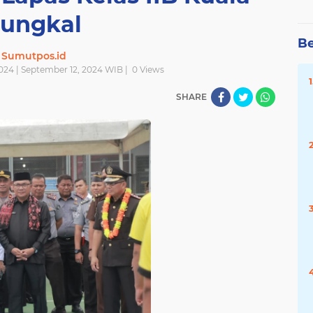
ungkal
Be
Sumutpos.id
024 | September 12, 2024 WIB |
0
Views
SHARE