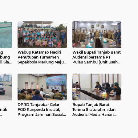
ng
Wabup Katamso Hadiri
Wakil Bupati Tanjab Barat
abung
Penutupan Turnamen
Audensi bersama PT
, Siap
Sepakbola Merlung Maju
Pulau Sambu (Unit Usaha
dari
CUP 2025
Guntung) Terkait Investasi
di Kabupaten Tanjab
Barat, Senin
DPRD Tanjabbar Gelar
Bupati Tanjab Barat
ntik
FGD Ranperda Inisiatif,
Terima Silaturahmi dan
Program Jaminan Sosial
Audiensi Media Harian
upati
Ketenagakerjaan dan
Jambi Independent
Keolahragaan Daerah