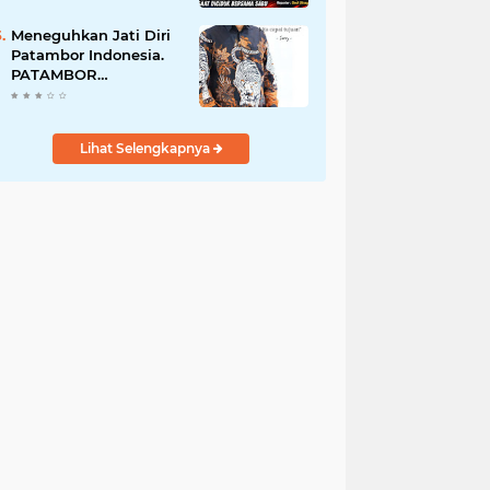
Perempuan Menangis
Saat Diciduk Bersama
Meneguhkan Jati Diri
Sabu
Patambor Indonesia.
PATAMBOR
INDONESIA Akan
Gelar RAKERNAS II Di
Jakarta.
Lihat Selengkapnya