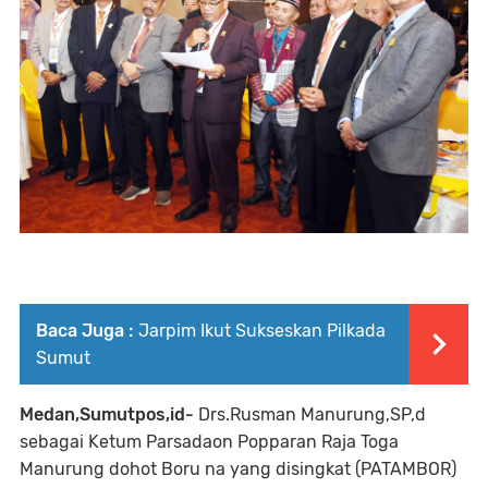
Baca Juga :
Jarpim Ikut Sukseskan Pilkada
Sumut
Medan,Sumutpos,id-
Drs.Rusman Manurung,SP,d
sebagai Ketum Parsadaon Popparan Raja Toga
Manurung dohot Boru na yang disingkat (PATAMBOR)