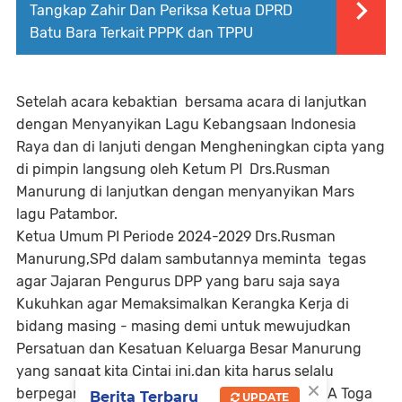
Tangkap Zahir Dan Periksa Ketua DPRD
Batu Bara Terkait PPPK dan TPPU
Setelah acara kebaktian bersama acara di lanjutkan
dengan Menyanyikan Lagu Kebangsaan Indonesia
Raya dan di lanjuti dengan Mengheningkan cipta yang
di pimpin langsung oleh Ketum PI Drs.Rusman
Manurung di lanjutkan dengan menyanyikan Mars
lagu Patambor.
Ketua Umum PI Periode 2024-2029 Drs.Rusman
Manurung,SPd dalam sambutannya meminta tegas
agar Jajaran Pengurus DPP yang baru saja saya
Kukuhkan agar Memaksimalkan Kerangka Kerja di
bidang masing - masing demi untuk mewujudkan
Persatuan dan Kesatuan Keluarga Besar Manurung
yang sangat kita Cintai ini,dan kita harus selalu
×
berpegang teguh dari Opung ta na gabe i RAJA Toga
Berita Terbaru
UPDATE