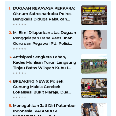
DUGAAN REKAYASA PERKARA:
Oknum Satresnarkoba Polres
Bengkalis Diduga Palsukan
Barang Bukti Hingga Paksa
Warga Hadir di TKP
M. Elmi Dilaporkan atas Dugaan
Penggelapan Dana Pensiunan
Guru dan Pegawai PU, Polisi
Pastikan Proses Hukum
Berjalan
Antisipasi Sengketa Lahan,
Kades Muhlisin Turun Langsung
Tinjau Batas Wilayah Kubu I
yang Diduga Diserobot PT Jatim
Jaya Perkasa
BREAKING NEWS: Polsek
Gunung Malela Gerebek
Lokalisasi Bukit Maraja, Dua
Perempuan Menangis Saat
Diciduk Bersama Sabu
Meneguhkan Jati Diri Patambor
Indonesia. PATAMBOR