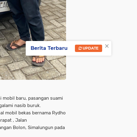
×
Berita Terbaru
UPDATE
li mobil baru, pasangan suami
ngalami nasib buruk.
ual mobil bekas bernama Rydho
rapat , Jalan
angan Bolon, Simalungun pada