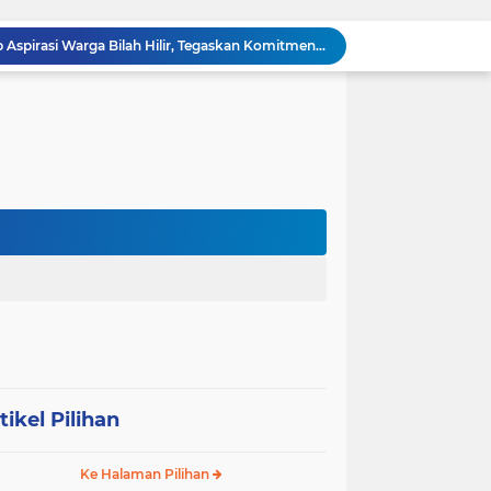
‎Wakil Bupati Audiensi dengan Wamenaker RI, Dorong Penguatan SDM dan Perlindungan Pekerja di Tanjung Jabung Barat ‎ ‎
HUT RI ke 81 dan Hari Jadi Kab, Tanjung Jabung Barat ke-62 Bupati Anwar Sadat Resmi Buka Lomba Mancing.
KABAG OPS POLRES TOBA DI NILAI KEHILANGAN INDEPENDENSI. PENGAMANAN PENEMBOKAN TANAH DI LAGUBOTI DAPAT SOROTAN.
BREAKING NEWS: Polsek Gunung Malela Gerebek Lokalisasi Bukit Maraja, Dua Perempuan Menangis Saat Diciduk Bersama Sabu
Meneguhkan Jati Diri Patambor Indonesia. PATAMBOR INDONESIA Akan Gelar RAKERNAS II Di Jakarta.
MEMBACA SUMATERA Balige Writers Festival 2026 Sukses Digelar. Tiga Hari Merawat Literasi, Budaya, dan Masa Depan Danau Toba
Dalam Rangka HUT RI ke-81 dan Hari Jadi ke-61 Tanjab Barat Bupati Tanjab Barat Secara Resmi Membukaan Lomba Domino
 Konsolidasi Gerindra Labuhanbatu
Dengar Langsung Jeritan Pedagang, Sabam Rajaguguk Turun ke Pasar Gelugur Rantauprapat
Sabam Rajaguguk Serap Aspirasi Warga Bilah Hilir, Tegaskan Komitmen Kawal Program Prabowo untuk Kesejahteraan Rakyat
tikel Pilihan
Ke Halaman Pilihan