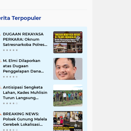
rita Terpopuler
DUGAAN REKAYASA
PERKARA: Oknum
Satresnarkoba Polres
Bengkalis Diduga
Palsukan Barang Bukti
Hingga Paksa Warga
M. Elmi Dilaporkan
Hadir di TKP
atas Dugaan
Penggelapan Dana
Pensiunan Guru dan
Pegawai PU, Polisi
Pastikan Proses
Antisipasi Sengketa
Hukum Berjalan
Lahan, Kades Muhlisin
Turun Langsung
Tinjau Batas Wilayah
Kubu I yang Diduga
Diserobot PT Jatim
BREAKING NEWS:
Jaya Perkasa
Polsek Gunung Malela
Gerebek Lokalisasi
Bukit Maraja, Dua