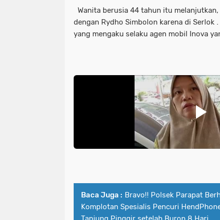
Wanita berusia 44 tahun itu melanjutkan
dengan Rydho Simbolon karena di Serlok .
yang mengaku selaku agen mobil Inova ya
Baca Juga :
Bravo!! Polsek Parapat Berha
Komplotan Spesialis Pencuri HendPhone
Tanjung Pinggir setelah Buron 8 Hari