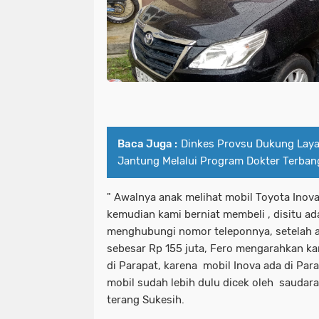
Baca Juga :
Dinkes Provsu Dukung Laya
Jantung Melalui Program Dokter Terban
" Awalnya anak melihat mobil Toyota Inova
kemudian kami berniat membeli , disitu a
menghubungi nomor teleponnya, setelah a
sebesar Rp 155 juta, Fero mengarahkan 
di Parapat, karena mobil Inova ada di Para
mobil sudah lebih dulu dicek oleh saudara
terang Sukesih.