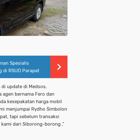
nan Spesialis
g di RSUD Parapat
 di update di Medsos,
da agen bernama Fero dan
da kesepakatan harga mobil
kami menjumpai Rydho Simbolon
pat, tapi sebelum transaksi
 kami dari Siborong-borong ,"