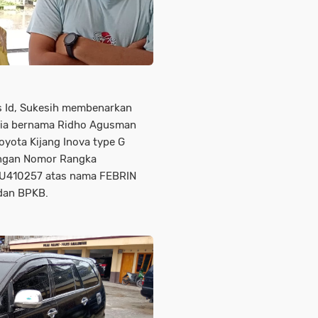
s Id, Sukesih membenarkan
pria bernama Ridho Agusman
yota Kijang Inova type G
engan Nomor Rangka
410257 atas nama FEBRIN
dan BPKB.