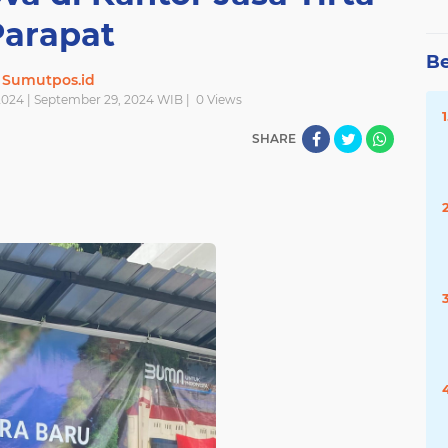
Parapat
Be
Sumutpos.id
024 | September 29, 2024 WIB |
0
Views
SHARE