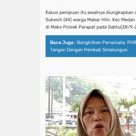
Kasus penipuan itu awalnya diungkapkan 
Sukesih (44) warga Mabar Hilir, Kec Medan
di Mako Polsek Parapat pada Sabtu(28/9-
Baca Juga :
Bangkitkan Pariwisata, PH
Tangan Dengan Pemkab Simalungun