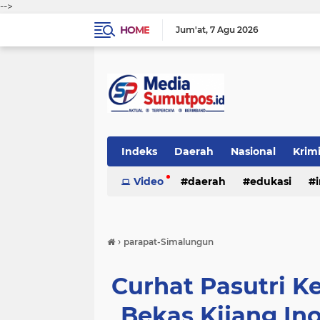
-->
HOME
Jum'at
7 Agu 2026
Indeks
Daerah
Nasional
Krim
Video
daerah
edukasi
›
parapat-Simalungun
Curhat Pasutri Ke
Bekas Kijang Ino