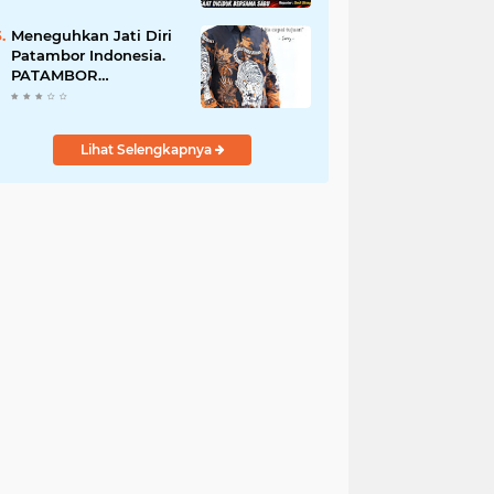
Perempuan Menangis
Saat Diciduk Bersama
Meneguhkan Jati Diri
Sabu
Patambor Indonesia.
PATAMBOR
INDONESIA Akan
Gelar RAKERNAS II Di
Jakarta.
Lihat Selengkapnya