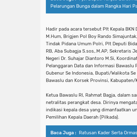
Pelarungan Bunga dalam Rangka Hari P
Hadir pada acara tersebut Plt Kepala BKN
M.Hum, Brigjen Pol Boy Rando Simajuntak, S
Tindak Pidana Umum Polri, Plt Deputi Bi
RB, Aba Subagja S.sos,.M.AP, Sekretaris 
Negeri Dr. Suhajar Diantoro M.Si, Koordin
Pelanggaran Data dan Informasi Bawaslu R.
Gubenur Se Indonesia, Bupati/Walikota Se
Bawaslu dan Korsek Provinsi, Kabupaten/
Ketua Bawaslu RI, Rahmat Bagja, dalam 
netralitas perangkat desa. Dirinya mengat
indikasi kepala desa yang dimanfaatkan u
Pemilihan Kepala Daerah (Pilkada).
Baca Juga :
Ratusan Kader Serta Orma