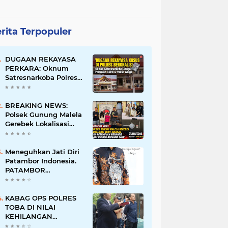
rita Terpopuler
DUGAAN REKAYASA
PERKARA: Oknum
Satresnarkoba Polres
Bengkalis Diduga
Palsukan Barang Bukti
Hingga Paksa Warga
BREAKING NEWS:
Hadir di TKP
Polsek Gunung Malela
Gerebek Lokalisasi
Bukit Maraja, Dua
Perempuan Menangis
Saat Diciduk Bersama
Meneguhkan Jati Diri
Sabu
Patambor Indonesia.
PATAMBOR
INDONESIA Akan
Gelar RAKERNAS II Di
Jakarta.
KABAG OPS POLRES
TOBA DI NILAI
KEHILANGAN
INDEPENDENSI.