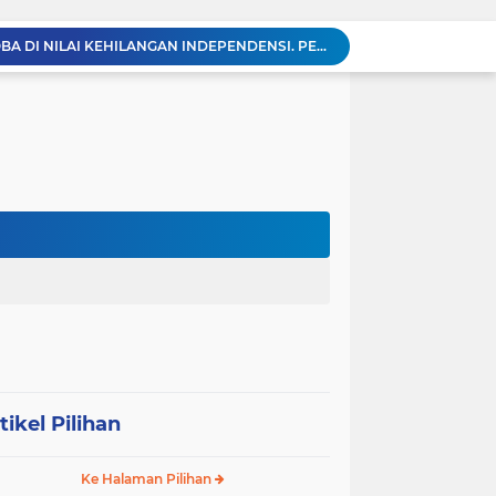
KABAG OPS POLRES TOBA DI NILAI KEHILANGAN INDEPENDENSI. PENGAMANAN PENEMBOKAN TANAH DI LAGUBOTI DAPAT SOROTAN.
BREAKING NEWS: Polsek Gunung Malela Gerebek Lokalisasi Bukit Maraja, Dua Perempuan Menangis Saat Diciduk Bersama Sabu
Meneguhkan Jati Diri Patambor Indonesia. PATAMBOR INDONESIA Akan Gelar RAKERNAS II Di Jakarta.
MEMBACA SUMATERA Balige Writers Festival 2026 Sukses Digelar. Tiga Hari Merawat Literasi, Budaya, dan Masa Depan Danau Toba
Sambut HUT Ke-25 dan HUT RI ke-81, DPC Partai Demokrat Simalungun Gelar Gotong Royong ‘Gerakan Indonesia ASRI Langit Biru’
Sabam Rajaguguk Turun ke Pangkatan, Dengarkan Langsung Keluhan dan Harapan Warga
Dengar Langsung Jeritan Pedagang, Sabam Rajaguguk Turun ke Pasar Gelugur Rantauprapat
Sabam Rajaguguk Serap Aspirasi Warga Bilah Hilir, Tegaskan Komitmen Kawal Program Prabowo untuk Kesejahteraan Rakyat
‎Wakil Bupati Audiensi dengan Wamenaker RI, Dorong Penguatan SDM dan Perlindungan Pekerja di Tanjung Jabung Barat ‎ ‎
HUT RI ke 81 dan Hari Jadi Kab, Tanjung Jabung Barat ke-62 Bupati Anwar Sadat Resmi Buka Lomba Mancing.
tikel Pilihan
Ke Halaman Pilihan