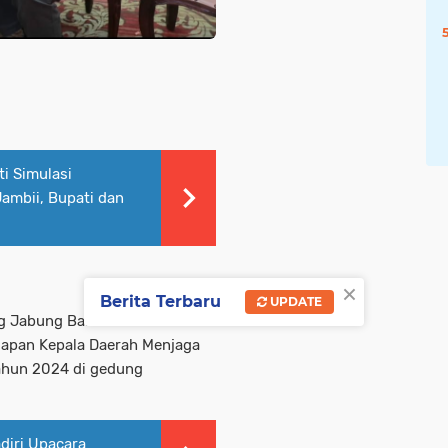
ti Simulasi
ambii, Bupati dan
×
Berita Terbaru
UPDATE
g Jabung Barat Drs.H.Anwar
siapan Kepala Daerah Menjaga
Tahun 2024 di gedung
diri Upacara