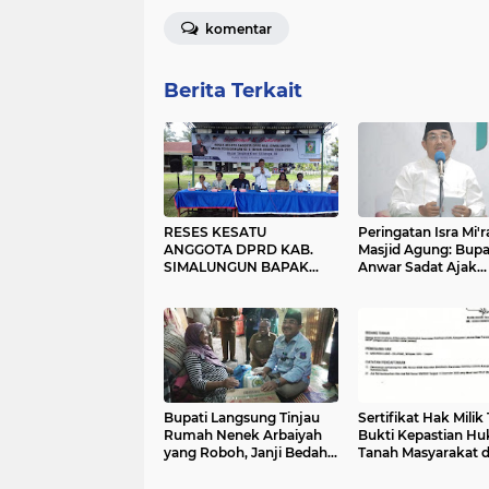
komentar
Berita Terkait
RESES KESATU
Peringatan Isra Mi'ra
ANGGOTA DPRD KAB.
Masjid Agung: Bupa
SIMALUNGUN BAPAK
Anwar Sadat Ajak
TANGKAS KRONI
Masyarakat Jaga Fas
SILITONGA, SH. PENUH
Umum
SUKA - CITA
Bupati Langsung Tinjau
Sertifikat Hak Milik 
Rumah Nenek Arbaiyah
Bukti Kepastian H
yang Roboh, Janji Bedah
Tanah Masyarakat d
Rumah Bulan Ini
Labuhanbatu