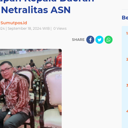
Netralitas ASN
Be
Sumutpos.id
24 | September 18, 2024 WIB |
0
Views
SHARE