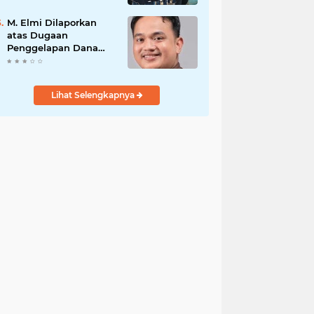
PENGAMANAN
PENEMBOKAN TANAH
M. Elmi Dilaporkan
DI LAGUBOTI DAPAT
atas Dugaan
SOROTAN.
Penggelapan Dana
Pensiunan Guru dan
Pegawai PU, Polisi
Pastikan Proses
Lihat Selengkapnya
Hukum Berjalan