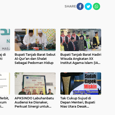
SHARE
j di
Bupati Tanjab Barat Sebut
Bupati Tanjab Barat Hadiri
ti
Al-Qur’an dan Shalat
Wisuda Angkatan XX
Sebagai Pedoman Hidup
Institut Agama Islam (IAI)
ilitas
An Nadwah Kuala
Tungkal
Terbit,
APKSINDO Labuhanbatu
Tak Cukup Sujud di
ukum
Audiensi ke Disnaker,
Depan Menteri, Bupati
i
Perkuat Sinergi untuk
Nias Utara Desak
Kesejahteraan Tenaga
Bertemu Presiden: "Saya
Kerja Perkebunan Sawit
Ingin Ketuk Pintu Pak