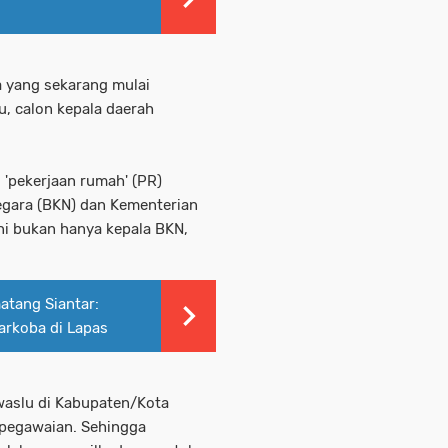
a yang sekarang mulai
u, calon kepala daerah
 'pekerjaan rumah' (PR)
gara (BKN) dan Kementerian
ni bukan hanya kepala BKN,
atang Siantar:
arkoba di Lapas
waslu di Kabupaten/Kota
epegawaian. Sehingga