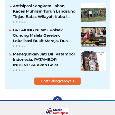
Berjalan
Antisipasi Sengketa Lahan,
Kades Muhlisin Turun Langsung
Tinjau Batas Wilayah Kubu I
yang Diduga Diserobot PT Jatim
Jaya Perkasa
BREAKING NEWS: Polsek
Gunung Malela Gerebek
Lokalisasi Bukit Maraja, Dua
Perempuan Menangis Saat
Diciduk Bersama Sabu
Meneguhkan Jati Diri Patambor
Indonesia. PATAMBOR
INDONESIA Akan Gelar
RAKERNAS II Di Jakarta.
Lihat Selengkapnya