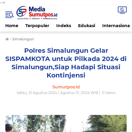
-->
Home
Terpopuler
Indeks
Edukasi
Internasional
›
Simalungun
Polres Simalungun Gelar
SISPAMKOTA untuk Pilkada 2024 di
Simalungun,Siap Hadapi Situasi
Kontinjensi
Sumutpos.id
Sabtu, 31 Agustus 2024 | Agustus 31, 2024 WIB |
0
Views