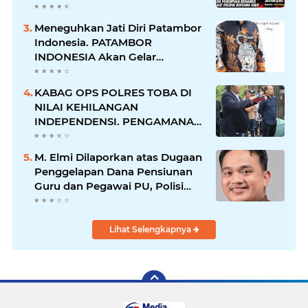
Perempuan Menangis Saat
Diciduk Bersama Sabu
Meneguhkan Jati Diri Patambor
Indonesia. PATAMBOR
INDONESIA Akan Gelar
RAKERNAS II Di Jakarta.
KABAG OPS POLRES TOBA DI
NILAI KEHILANGAN
INDEPENDENSI. PENGAMANAN
PENEMBOKAN TANAH DI
LAGUBOTI DAPAT SOROTAN.
M. Elmi Dilaporkan atas Dugaan
Penggelapan Dana Pensiunan
Guru dan Pegawai PU, Polisi
Pastikan Proses Hukum
Berjalan
Lihat Selengkapnya