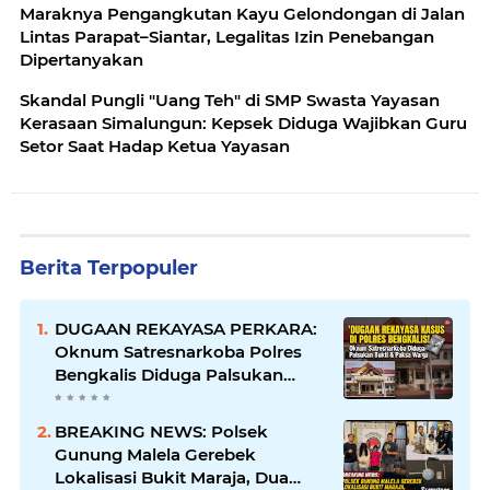
Maraknya Pengangkutan Kayu Gelondongan di Jalan
Lintas Parapat–Siantar, Legalitas Izin Penebangan
Dipertanyakan
Skandal Pungli "Uang Teh" di SMP Swasta Yayasan
Kerasaan Simalungun: Kepsek Diduga Wajibkan Guru
Setor Saat Hadap Ketua Yayasan
Berita Terpopuler
DUGAAN REKAYASA PERKARA:
Oknum Satresnarkoba Polres
Bengkalis Diduga Palsukan
Barang Bukti Hingga Paksa
Warga Hadir di TKP
BREAKING NEWS: Polsek
Gunung Malela Gerebek
Lokalisasi Bukit Maraja, Dua