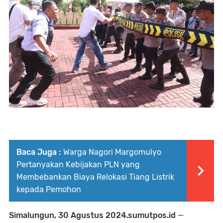
Baca Juga :
Warga Nagori Margomulyo
Pertanyakan Kebijakan PLN yang
Membebankan Biaya Relokasi Tiang Listrik
kepada Pemohon
Simalungun, 30 Agustus 2024.sumutpos.id
—