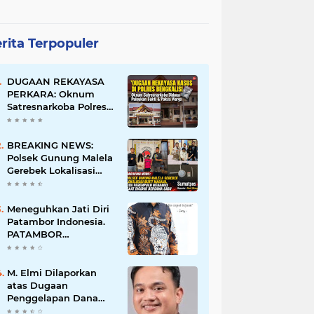
rita Terpopuler
DUGAAN REKAYASA
PERKARA: Oknum
Satresnarkoba Polres
Bengkalis Diduga
Palsukan Barang Bukti
Hingga Paksa Warga
BREAKING NEWS:
Hadir di TKP
Polsek Gunung Malela
Gerebek Lokalisasi
Bukit Maraja, Dua
Perempuan Menangis
Saat Diciduk Bersama
Meneguhkan Jati Diri
Sabu
Patambor Indonesia.
PATAMBOR
INDONESIA Akan
Gelar RAKERNAS II Di
Jakarta.
M. Elmi Dilaporkan
atas Dugaan
Penggelapan Dana
Pensiunan Guru dan