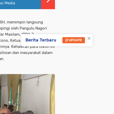
si Media
, SH, memimpin langsung
mpingi oleh Pangulu Nagori
ar Masilam, IPDA J.
×
Berita Terbaru
sno, Ketua NU Bandar Silou
UPDATE
innya. Kehadiran para tokoh ini
olisian dan masyarakat dalam
an.