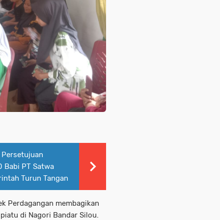
 Persetujuan
 Babi PT Satwa
rintah Turun Tangan
lsek Perdagangan membagikan
iatu di Nagori Bandar Silou.