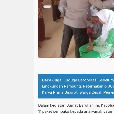
Baca Juga :
Diduga Beroperasi Sebelum
Lingkungan Rampung, Peternakan 6.000
Karya Prima Disorot, Warga Desak Peme
Dalam kegiatan Jumat Barokah ini, Kapo
11 paket sembako kepada anak-anak yatim p