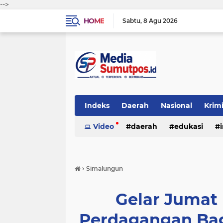
-->
HOME
Sabtu
8 Agu 2026
Indeks
Daerah
Nasional
Krim
Video
daerah
edukasi
›
Simalungun
Gelar Jumat
Perdagangan Ba