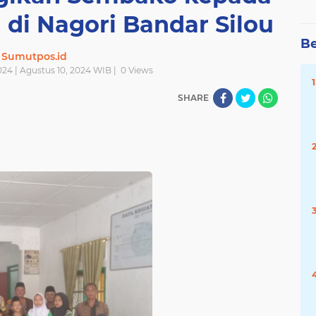
 di Nagori Bandar Silou
Be
Sumutpos.id
024 | Agustus 10, 2024 WIB |
0
Views
SHARE