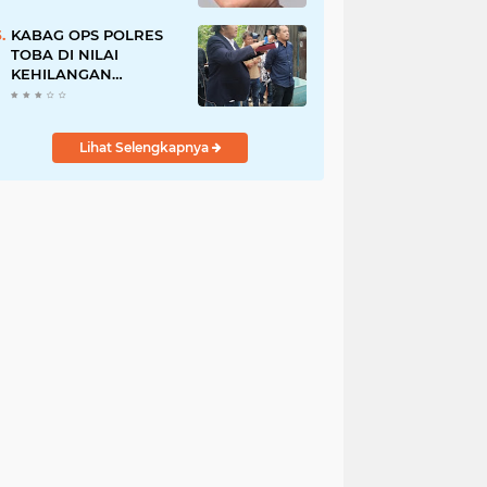
Pegawai PU, Polisi
Pastikan Proses
KABAG OPS POLRES
Hukum Berjalan
TOBA DI NILAI
KEHILANGAN
INDEPENDENSI.
PENGAMANAN
PENEMBOKAN TANAH
Lihat Selengkapnya
DI LAGUBOTI DAPAT
SOROTAN.