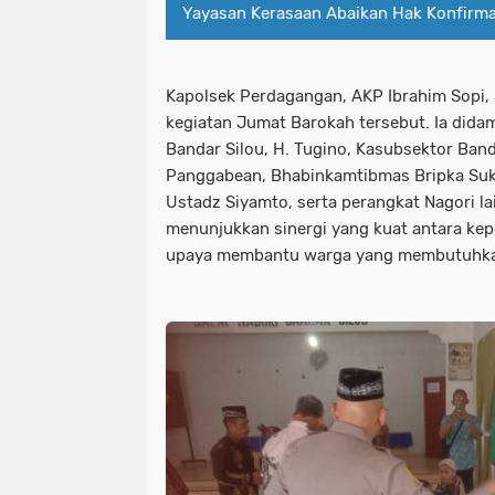
Yayasan Kerasaan Abaikan Hak Konfirma
Kapolsek Perdagangan, AKP Ibrahim Sopi
kegiatan Jumat Barokah tersebut. Ia dida
Bandar Silou, H. Tugino, Kasubsektor Band
Panggabean, Bhabinkamtibmas Bripka Suki
Ustadz Siyamto, serta perangkat Nagori la
menunjukkan sinergi yang kuat antara kep
upaya membantu warga yang membutuhk