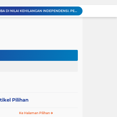
KABAG OPS POLRES TOBA DI NILAI KEHILANGAN INDEPENDENSI. PENGAMANAN PENEMBOKAN TANAH DI LAGUBOTI DAPAT SOROTAN.
BREAKING NEWS: Polsek Gunung Malela Gerebek Lokalisasi Bukit Maraja, Dua Perempuan Menangis Saat Diciduk Bersama Sabu
Meneguhkan Jati Diri Patambor Indonesia. PATAMBOR INDONESIA Akan Gelar RAKERNAS II Di Jakarta.
MEMBACA SUMATERA Balige Writers Festival 2026 Sukses Digelar. Tiga Hari Merawat Literasi, Budaya, dan Masa Depan Danau Toba
Sambut HUT Ke-25 dan HUT RI ke-81, DPC Partai Demokrat Simalungun Gelar Gotong Royong ‘Gerakan Indonesia ASRI Langit Biru’
Sabam Rajaguguk Turun ke Pangkatan, Dengarkan Langsung Keluhan dan Harapan Warga
Dengar Langsung Jeritan Pedagang, Sabam Rajaguguk Turun ke Pasar Gelugur Rantauprapat
Sabam Rajaguguk Serap Aspirasi Warga Bilah Hilir, Tegaskan Komitmen Kawal Program Prabowo untuk Kesejahteraan Rakyat
‎Wakil Bupati Audiensi dengan Wamenaker RI, Dorong Penguatan SDM dan Perlindungan Pekerja di Tanjung Jabung Barat ‎ ‎
HUT RI ke 81 dan Hari Jadi Kab, Tanjung Jabung Barat ke-62 Bupati Anwar Sadat Resmi Buka Lomba Mancing.
tikel Pilihan
Ke Halaman Pilihan