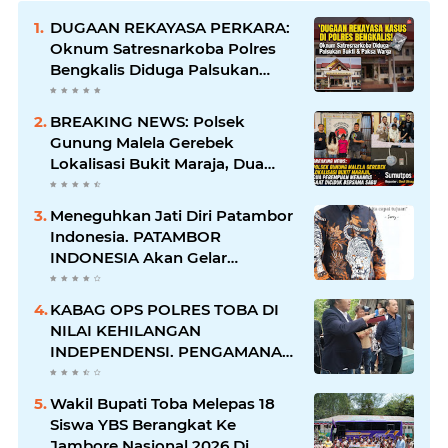
DUGAAN REKAYASA PERKARA:
Oknum Satresnarkoba Polres
Bengkalis Diduga Palsukan
Barang Bukti Hingga Paksa
Warga Hadir di TKP
BREAKING NEWS: Polsek
Gunung Malela Gerebek
Lokalisasi Bukit Maraja, Dua
Perempuan Menangis Saat
Diciduk Bersama Sabu
Meneguhkan Jati Diri Patambor
Indonesia. PATAMBOR
INDONESIA Akan Gelar
RAKERNAS II Di Jakarta.
KABAG OPS POLRES TOBA DI
NILAI KEHILANGAN
INDEPENDENSI. PENGAMANAN
PENEMBOKAN TANAH DI
LAGUBOTI DAPAT SOROTAN.
Wakil Bupati Toba Melepas 18
Siswa YBS Berangkat Ke
Jambore Nasional 2026 Di