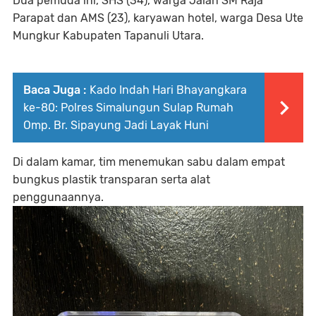
Dua pemuda ini, SHS (34), warga Jalan SM Raja
Parapat dan AMS (23), karyawan hotel, warga Desa Ute
Mungkur Kabupaten Tapanuli Utara.
Baca Juga :
Kado Indah Hari Bhayangkara
ke-80: Polres Simalungun Sulap Rumah
Omp. Br. Sipayung Jadi Layak Huni
Di dalam kamar, tim menemukan sabu dalam empat
bungkus plastik transparan serta alat
penggunaannya.