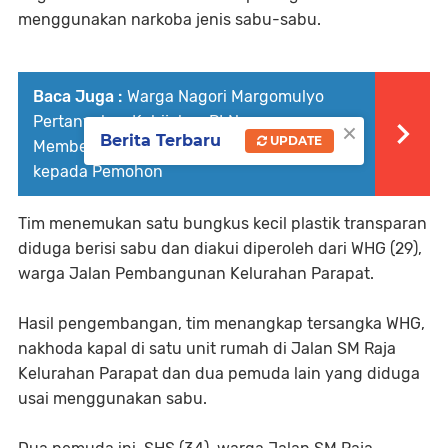
menggunakan narkoba jenis sabu-sabu.
Baca Juga :
Warga Nagori Margomulyo
Pertanyakan Kebijakan PLN yang
×
Berita Terbaru
UPDATE
Membebankan Biaya Relokasi Tiang Listrik
kepada Pemohon
Tim menemukan satu bungkus kecil plastik transparan
diduga berisi sabu dan diakui diperoleh dari WHG (29),
warga Jalan Pembangunan Kelurahan Parapat.
Hasil pengembangan, tim menangkap tersangka WHG,
nakhoda kapal di satu unit rumah di Jalan SM Raja
Kelurahan Parapat dan dua pemuda lain yang diduga
usai menggunakan sabu.