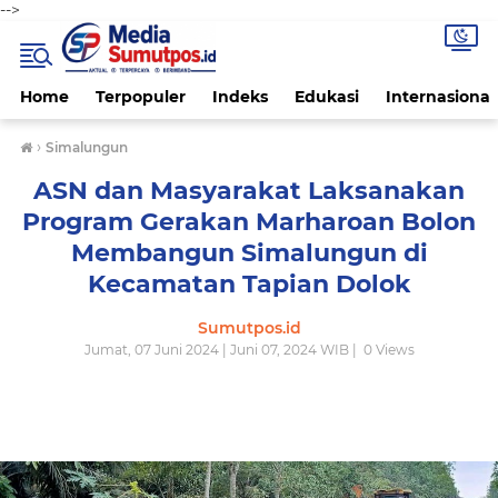
-->
Home
Terpopuler
Indeks
Edukasi
Internasional
›
Simalungun
ASN dan Masyarakat Laksanakan
Program Gerakan Marharoan Bolon
Membangun Simalungun di
Kecamatan Tapian Dolok
Sumutpos.id
Jumat, 07 Juni 2024 | Juni 07, 2024 WIB |
0
Views