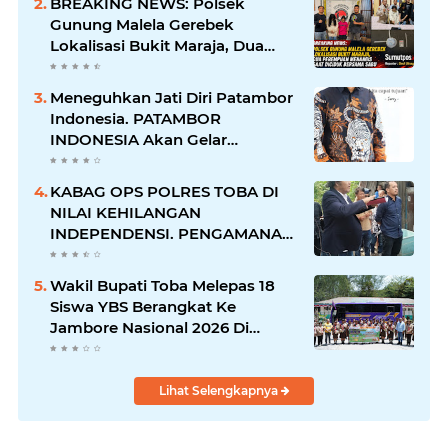
BREAKING NEWS: Polsek
Gunung Malela Gerebek
Lokalisasi Bukit Maraja, Dua
Perempuan Menangis Saat
Diciduk Bersama Sabu
Meneguhkan Jati Diri Patambor
Indonesia. PATAMBOR
INDONESIA Akan Gelar
RAKERNAS II Di Jakarta.
KABAG OPS POLRES TOBA DI
NILAI KEHILANGAN
INDEPENDENSI. PENGAMANAN
PENEMBOKAN TANAH DI
LAGUBOTI DAPAT SOROTAN.
Wakil Bupati Toba Melepas 18
Siswa YBS Berangkat Ke
Jambore Nasional 2026 Di
Cibubur.
Lihat Selengkapnya